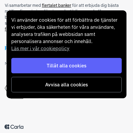
Vi samarbetar med
flertalet banker
för att erbjuda dig bästa
möjliga finansieringslösning och stödjer en rad olika
betalningsmetoder. För att du ska känna dig trygg vid ditt köp
Vi använder cookies för att förbättra de tjänster
samarbetar vi med Folksam och AutoConcept gällande
vi erbjuder, öka säkerheten för våra användare,
försäkringar och garantier
.
analysera trafiken på webbsidan samt
personalisera annonser och innehåll.
Läs mer i vår cookiepolicy
Medlemskap och utmärkelser
Tillåt alla cookies
Avvisa alla cookies
Tillbaka till startsidan