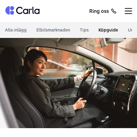
Tillbaka till startsidan
Ring oss
Öppn
Alla inlägg
Elbilsmarknaden
Tips
Köpguide
Unde