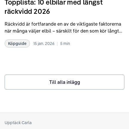
Topplista: 10 elbilar med längst
räckvidd 2026
Räckvidd är fortfarande en av de viktigaste faktorerna
när många väljer elbil – särskilt för den som kör långt
eller ofta och vill minimera antalet laddstopp. Under
|
Köpguide
15 jan. 2026
5
min
de senaste åren har utvecklingen gått snabbt, och 2026
års elbilsutbud visar tydligt hur effektivare drivlinor,
större batterier och bättre aerodynamik pressar
gränserna för hur långt en elbil faktiskt kan ta sig på en
laddning.
Till alla inlägg
Upptäck Carla