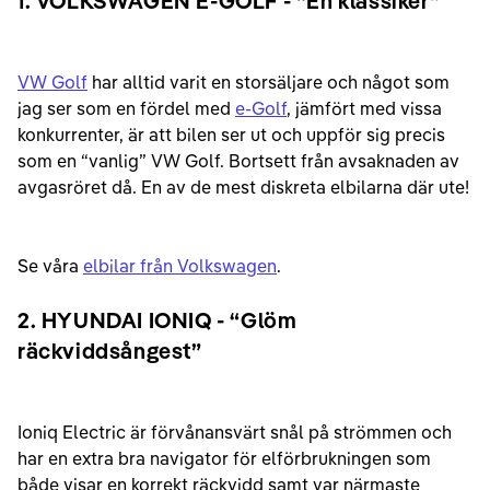
1. VOLKSWAGEN E-GOLF - “En klassiker”
VW Golf
har alltid varit en storsäljare och något som
jag ser som en fördel med
e-Golf
, jämfört med vissa
konkurrenter, är att bilen ser ut och uppför sig precis
som en “vanlig” VW Golf. Bortsett från avsaknaden av
avgasröret då. En av de mest diskreta elbilarna där ute!
Se våra
elbilar från Volkswagen
.
2. HYUNDAI IONIQ - “Glöm
räckviddsångest”
Ioniq Electric är förvånansvärt snål på strömmen och
har en extra bra navigator för elförbrukningen som
både visar en korrekt räckvidd samt var närmaste