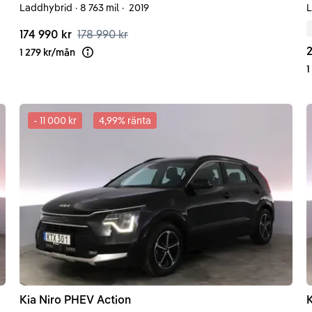
Laddhybrid
·
8 763 mil
·
2019
L
174 990 kr
178 990 kr
2
1 279 kr
/
mån
Läs mer om finansiering
1
-
11 000 kr
4,99
% ränta
Kia
Niro
PHEV Action
K