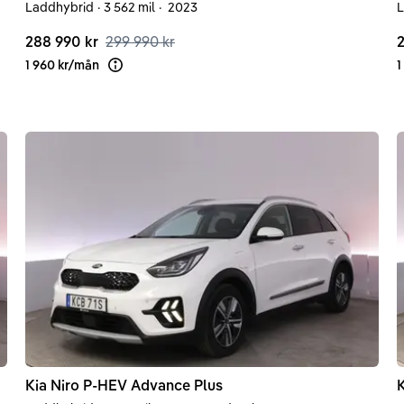
Laddhybrid
·
3 562 mil
·
2023
L
288 990 kr
299 990 kr
2
1 960 kr
/
mån
1
Läs mer om finansiering
Kia
Niro
P-HEV Advance Plus
K