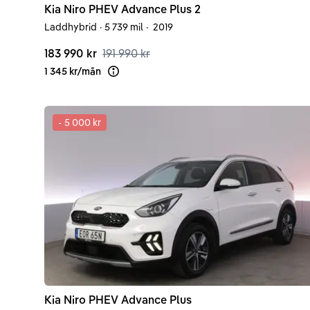
Kia
Niro
PHEV Advance Plus 2
Laddhybrid
·
5 739 mil
·
2019
183 990 kr
191 990 kr
1 345 kr
/
mån
Läs mer om finansiering
-
5 000 kr
Kia
Niro
PHEV Advance Plus