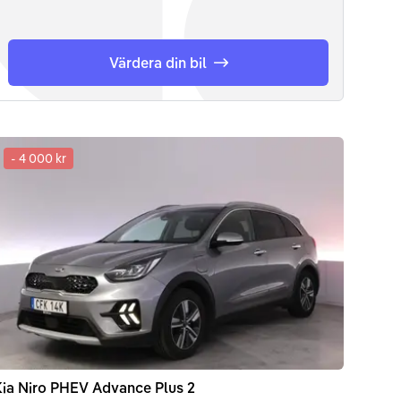
Värdera din bil
-
4 000 kr
ia
Niro
PHEV Advance Plus 2