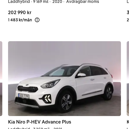
Laddhybrid
·
9 169 mil
·
2020
·
Avdragbar moms
L
202 990 kr
3
1 483 kr
/
mån
2
Läs mer om finansiering
Kia
Niro
P-HEV Advance Plus
K