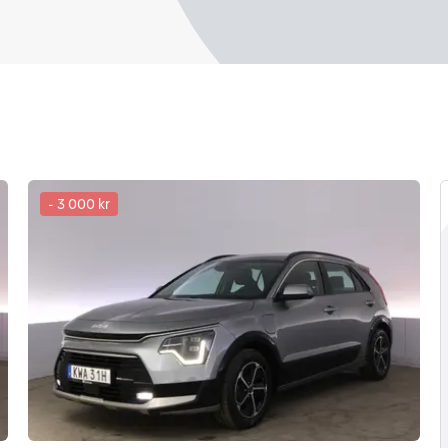
-
3 000 kr