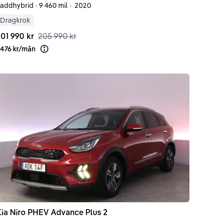
addhybrid
·
9 460 mil
·
2020
Dragkrok
01 990 kr
205 990 kr
 476 kr
/
mån
Läs mer om finansiering
ia
Niro
PHEV Advance Plus 2