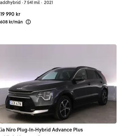
addhybrid
·
7 541 mil
·
2021
19 990 kr
 608 kr
/
mån
Läs mer om finansiering
ia
Niro
Plug-In-Hybrid Advance Plus