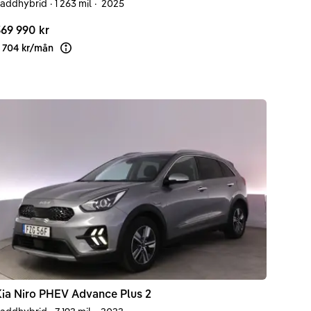
addhybrid
·
1 263 mil
·
2025
69 990 kr
 704 kr
/
mån
Läs mer om finansiering
ia
Niro
PHEV Advance Plus 2