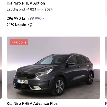
Kia
Niro
PHEV Action
Laddhybrid
·
4 823 mil
·
2024
296 990 kr
299 990 kr
2 170 kr
/
mån
Läs mer om finansiering
-
4 000 kr
Kia
Niro
PHEV Advance Plus
K