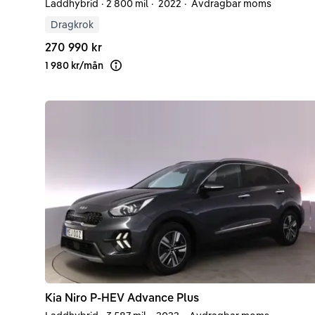
Laddhybrid
·
2 800 mil
·
2022
·
Avdragbar moms
Dragkrok
270 990 kr
1 980 kr
/
mån
Läs mer om finansiering
Kia
Niro
P-HEV Advance Plus