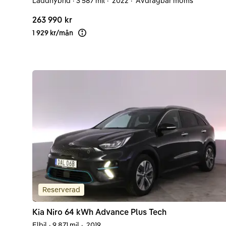
Laddhybrid
·
3 587 mil
·
2022
·
Avdragbar moms
263 990 kr
1 929 kr
/
mån
Läs mer om finansiering
Reserverad
Kia
Niro
64 kWh Advance Plus Tech
Elbil
·
9 871 mil
·
2019