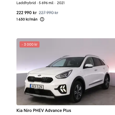
Laddhybrid
·
5 696 mil
·
2021
222 990 kr
227 990 kr
1 630 kr
/
mån
Läs mer om finansiering
-
3 000 kr
Kia
Niro
PHEV Advance Plus