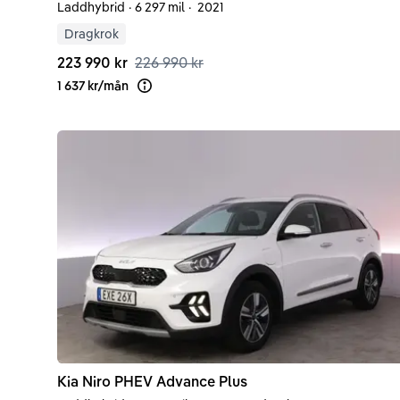
Laddhybrid
·
6 297 mil
·
2021
Dragkrok
223 990 kr
226 990 kr
1 637 kr
/
mån
Läs mer om finansiering
Kia
Niro
PHEV Advance Plus