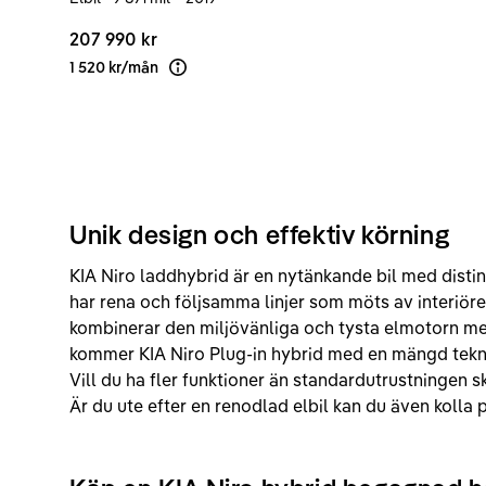
207 990 kr
1 520 kr
/
mån
Läs mer om finansiering
Unik design och effektiv körning
KIA Niro laddhybrid är en nytänkande bil med distin
har rena och följsamma linjer som möts av interiöre
kombinerar den miljövänliga och tysta elmotorn m
kommer KIA Niro Plug-in hybrid med en mängd tekni
Vill du ha fler funktioner än standardutrustningen 
Är du ute efter en renodlad elbil kan du även kolla