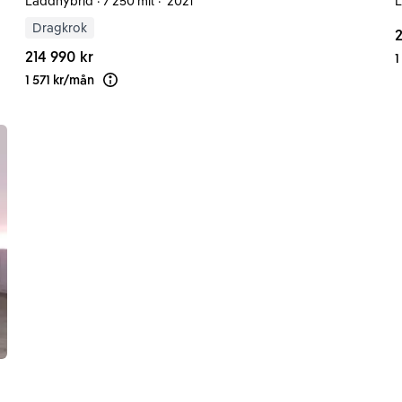
Laddhybrid
·
7 250 mil
·
2021
L
Dragkrok
2
214 990 kr
1
1 571 kr
/
mån
Läs mer om finansiering