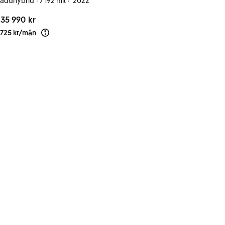
addhybrid
·
7 192 mil
·
2022
35 990 kr
 725 kr
/
mån
Läs mer om finansiering