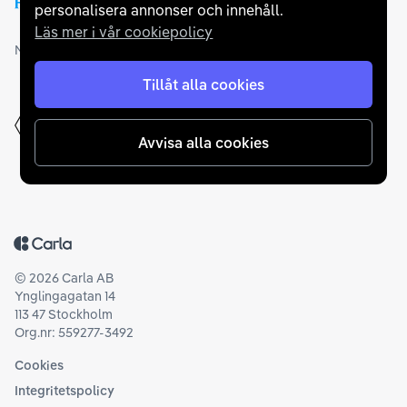
personalisera annonser och innehåll.
Läs mer i vår cookiepolicy
Medlemskap och utmärkelser
Tillåt alla cookies
Avvisa alla cookies
Tillbaka till startsidan
©
2026
Carla AB
Ynglingagatan 14
113 47 Stockholm
Org.nr: 559277-3492
Cookies
Integritetspolicy