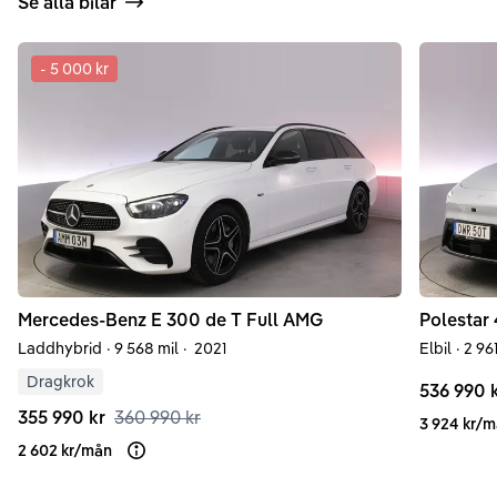
Se alla bilar
-
5 000 kr
Mercedes-Benz
E
300 de T Full AMG
Polestar
Laddhybrid
·
9 568 mil
·
2021
Elbil
·
2 961
Dragkrok
536 990 
355 990 kr
360 990 kr
3 924 kr
/
m
2 602 kr
/
mån
Läs mer om finansiering