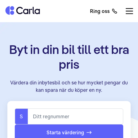
Tillbaka till startsidan
Ring oss
Öppn
Byt in din bil till ett bra
pris
Värdera din inbytesbil och se hur mycket pengar du
kan spara när du köper en ny.
S
Ditt regnummer
Starta värdering