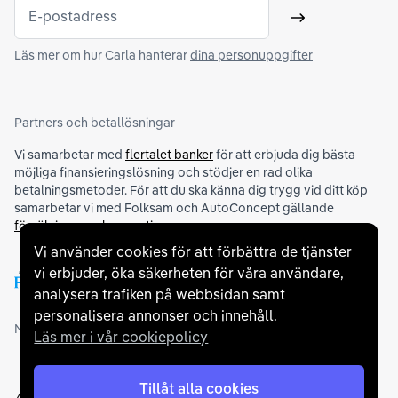
E-postadress
Skicka
Läs mer om hur Carla hanterar
dina personuppgifter
Partners och betallösningar
Vi samarbetar med
flertalet banker
för att erbjuda dig bästa
möjliga finansieringslösning och stödjer en rad olika
betalningsmetoder. För att du ska känna dig trygg vid ditt köp
samarbetar vi med Folksam och AutoConcept gällande
försäkringar och garantier
.
Vi använder cookies för att förbättra de tjänster
vi erbjuder, öka säkerheten för våra användare,
analysera trafiken på webbsidan samt
personalisera annonser och innehåll.
Medlemskap och utmärkelser
Läs mer i vår cookiepolicy
Tillåt alla cookies