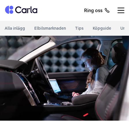
Tillbaka till startsidan
Ring oss
Öppn
Alla inlägg
Elbilsmarknaden
Tips
Köpguide
Unde