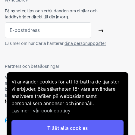
Nyhetsbrev
Få nyheter, tips och erbjudanden om elbilar och
laddhybrider direkt till din inkorg.
E-postadress
Skicka
Läs mer om hur Carla hanterar
dina personuppgifter
Partners och betallösningar
Vi samarbetar med
flertalet banker
för att erbjuda dig bästa
Vi använder cookies för att förbättra de tjänster
möjliga finansieringslösning och stödjer en rad olika
vi erbjuder, öka säkerheten för våra användare,
betalningsmetoder. För att du ska känna dig trygg vid ditt köp
samarbetar vi med Folksam och AutoConcept gällande
analysera trafiken på webbsidan samt
försäkringar och garantier
.
personalisera annonser och innehåll.
Läs mer i vår cookiepolicy
Tillåt alla cookies