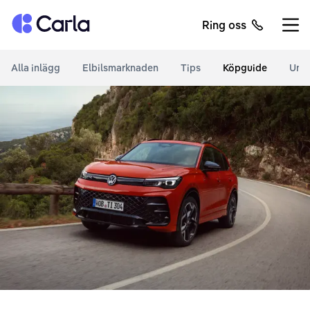
Tillbaka till startsidan
Ring oss
Öppn
Alla inlägg
Elbilsmarknaden
Tips
Köpguide
Unde