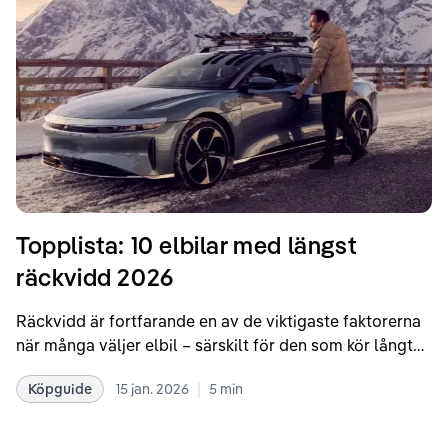
Topplista: 10 elbilar med längst
räckvidd 2026
Räckvidd är fortfarande en av de viktigaste faktorerna
när många väljer elbil – särskilt för den som kör långt
eller ofta och vill minimera antalet laddstopp. Under
|
Köpguide
15 jan. 2026
5
min
de senaste åren har utvecklingen gått snabbt, och 2026
års elbilsutbud visar tydligt hur effektivare drivlinor,
större batterier och bättre aerodynamik pressar