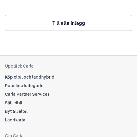
gränserna för hur långt en elbil faktiskt kan ta sig på en
laddning.
Till alla inlägg
Upptäck Carla
Köp elbil och laddhybrid
Populära kategorier
Carla Partner Services
Sälj elbil
Byt till elbil
Laddkarta
Om Carla