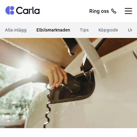
Tillbaka till startsidan
Ring oss
Öppn
Alla inlägg
Elbilsmarknaden
Tips
Köpguide
Unde