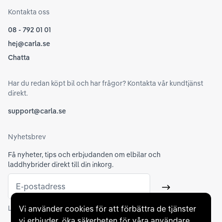
Kontakta oss
08 - 792 01 01
hej@carla.se
Chatta
Har du redan köpt bil och har frågor? Kontakta vår kundtjänst
direkt.
support@carla.se
Nyhetsbrev
Få nyheter, tips och erbjudanden om elbilar och
laddhybrider direkt till din inkorg.
E-postadress
Skicka
Läs mer om hur Carla hanterar
dina personuppgifter
Vi använder cookies för att förbättra de tjänster
vi erbjuder, öka säkerheten för våra användare,