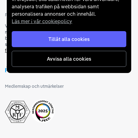
analysera trafiken på webbsidan samt
personalisera annonser och innehåll.
Partners och betallösningar
Läs mer i vår cookiepolicy
Vi samarbetar med
flertalet banker
för att erbjuda dig bästa
möjliga finansieringslösning och stödjer en rad olika
betalningsmetoder. För att du ska känna dig trygg vid ditt köp
Tillåt alla cookies
samarbetar vi med Folksam och AutoConcept gällande
försäkringar och garantier
.
Avvisa alla cookies
Medlemskap och utmärkelser