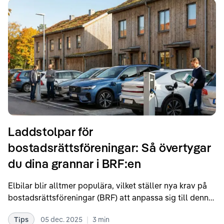
Laddstolpar för
bostadsrättsföreningar: Så övertygar
du dina grannar i BRF:en
Elbilar blir alltmer populära, vilket ställer nya krav på
bostadsrättsföreningar (BRF) att anpassa sig till denna
förändring. En viktig del av denna anpassning är
|
Tips
05 dec. 2025
3
min
installationen av laddstolpar. I denna artikel kommer vi