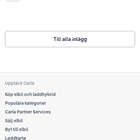
att utforska laddstolpar för bostadsrättsföreningar,
deras kostnader och fördelar, samt hur de kan
implementeras på bästa sätt.
Till alla inlägg
Upptäck Carla
Köp elbil och laddhybrid
Populära kategorier
Carla Partner Services
Sälj elbil
Byt till elbil
Laddkarta