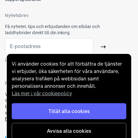
Nyhetsbrev
Få nyheter, tips och erbjudanden om elbilar och
laddhybrider direkt till din inkorg.
E-postadress
Skicka
Läs mer om hur Carla hanterar
dina personuppgifter
Vi använder cookies för att förbättra de tjänster
vi erbjuder, öka säkerheten för våra användare,
analysera trafiken på webbsidan samt
Partners och betallösningar
personalisera annonser och innehåll.
Läs mer i vår cookiepolicy
Vi samarbetar med
flertalet banker
för att erbjuda dig bästa
möjliga finansieringslösning och stödjer en rad olika
betalningsmetoder. För att du ska känna dig trygg vid ditt köp
Tillåt alla cookies
samarbetar vi med Folksam och AutoConcept gällande
försäkringar och garantier
.
Avvisa alla cookies