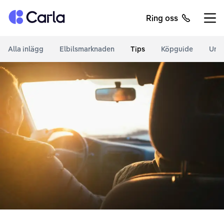
Tillbaka till startsidan
Ring oss
Öppn
Alla inlägg
Elbilsmarknaden
Tips
Köpguide
Unde