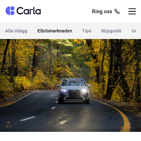
Tillbaka till startsidan
Ring oss
Öppn
Alla inlägg
Elbilsmarknaden
Tips
Köpguide
Unde