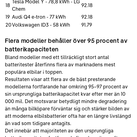
Tesla Model Y - 78,8 kWh - LG
18
92.18
Chem
19
Audi Q4 e-tron - 77 kWh
92.18
20
Volkswagen ID3 - 58 kWh
91.79
Flera modeller behåller över 95 procent av
batterikapaciteten
Bland modeller med ett tillräckligt stort antal
batteritester återfinns flera av marknadens mest
populära elbilar i toppen.
Resultaten visar att flera av de bäst presterande
modellerna fortfarande har omkring 95–97 procent av
sin ursprungliga batterikapacitet kvar efter mer än 10
000 mil. Det motsvarar betydligt mindre degradering
än många bilköpare förväntar sig och stärker bilden av
att moderna elbilsbatterier ofta har en längre livslängd
än vad som tidigare antagits.
Det innebär att majoriteten av den ursprungliga