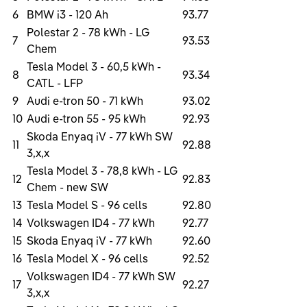
6
BMW i3 - 120 Ah
93.77
Polestar 2 - 78 kWh - LG
7
93.53
Chem
Tesla Model 3 - 60,5 kWh -
8
93.34
CATL - LFP
9
Audi e-tron 50 - 71 kWh
93.02
10
Audi e-tron 55 - 95 kWh
92.93
Skoda Enyaq iV - 77 kWh SW
11
92.88
3,x,x
Tesla Model 3 - 78,8 kWh - LG
12
92.83
Chem - new SW
13
Tesla Model S - 96 cells
92.80
14
Volkswagen ID4 - 77 kWh
92.77
15
Skoda Enyaq iV - 77 kWh
92.60
16
Tesla Model X - 96 cells
92.52
Volkswagen ID4 - 77 kWh SW
17
92.27
3,x,x