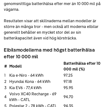
genomsnittliga batterihälsa efter mer än 10 000 mil på
vägarna.
Resultaten visar att skillnaderna mellan modeller är
större än många tror - men också att moderna elbilar
generellt behåller en mycket stor del av sin
batterikapacitet även vid hög körsträcka.
Elbilsmodellerna med högst batterihälsa
efter 10 000 mil
Batterihälsa efter 10
#
Modell
000 mil (%)
1
Kia e-Niro - 64 kWh
97.25
2
Hyundai Kona - 64 kWh
97.18
3
Kia EV6 - 77,4 kWh
95.95
Volvo XC40 Recharge - 69
4
94.70
kWh - CATL
5
Polestar 2 - 78 kWh - CATL
94.35