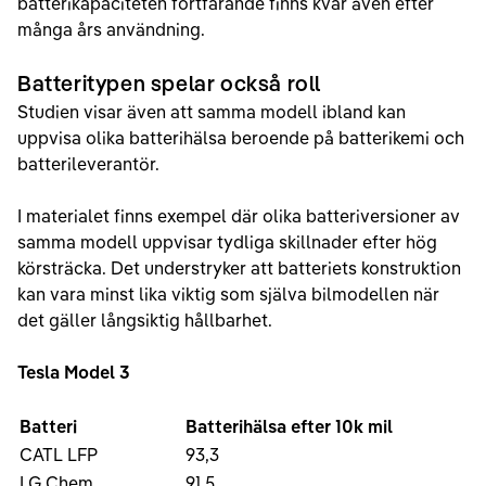
batterikapaciteten fortfarande finns kvar även efter
många års användning.
Batteritypen spelar också roll
Studien visar även att samma modell ibland kan
uppvisa olika batterihälsa beroende på batterikemi och
batterileverantör.
I materialet finns exempel där olika batteriversioner av
samma modell uppvisar tydliga skillnader efter hög
körsträcka. Det understryker att batteriets konstruktion
kan vara minst lika viktig som själva bilmodellen när
det gäller långsiktig hållbarhet.
Tesla Model 3
Batteri
Batterihälsa efter 10k mil
CATL LFP
93,3
LG Chem
91,5