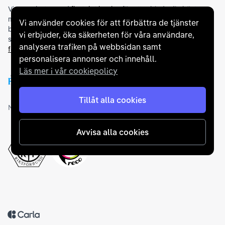
Vi samarbetar med
flertalet banker
för att erbjuda dig bästa
möjliga finansieringslösning och stödjer en rad olika
Vi använder cookies för att förbättra de tjänster
betalningsmetoder. För att du ska känna dig trygg vid ditt köp
vi erbjuder, öka säkerheten för våra användare,
samarbetar vi med Folksam och AutoConcept gällande
analysera trafiken på webbsidan samt
försäkringar och garantier
.
personalisera annonser och innehåll.
Läs mer i vår cookiepolicy
Tillåt alla cookies
Medlemskap och utmärkelser
Avvisa alla cookies
Tillbaka till startsidan