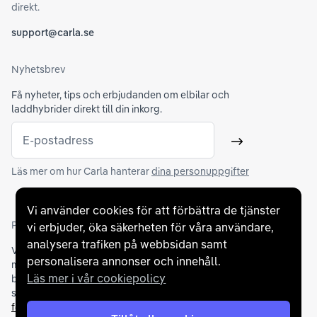
direkt.
support@carla.se
Nyhetsbrev
Få nyheter, tips och erbjudanden om elbilar och
laddhybrider direkt till din inkorg.
E-postadress
Skicka
Läs mer om hur Carla hanterar
dina personuppgifter
Vi använder cookies för att förbättra de tjänster
Partners och betallösningar
vi erbjuder, öka säkerheten för våra användare,
analysera trafiken på webbsidan samt
Vi samarbetar med
flertalet banker
för att erbjuda dig bästa
personalisera annonser och innehåll.
möjliga finansieringslösning och stödjer en rad olika
Läs mer i vår cookiepolicy
betalningsmetoder. För att du ska känna dig trygg vid ditt köp
samarbetar vi med Folksam och AutoConcept gällande
försäkringar och garantier
.