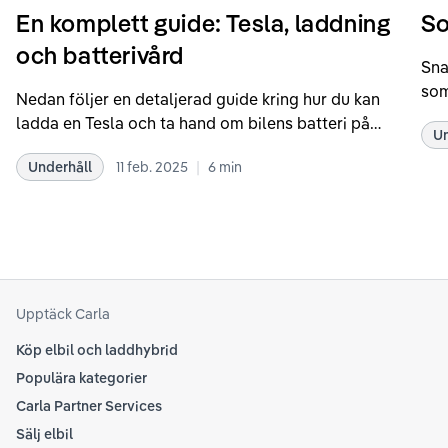
En komplett guide: Tesla, laddning
So
och batterivård
Sna
som
Nedan följer en detaljerad guide kring hur du kan
som
ladda en Tesla och ta hand om bilens batteri på
Un
kör
bästa sätt. Informationen är baserad på Teslas
dat
|
Underhåll
11 feb. 2025
6
min
rekommendationer samt våra egna erfarenheter
se 
kring elbilar. Notera att Tesla ibland uppdaterar
beh
sina rekommendationer, så det kan vara en bra idé
til
att kolla Teslas officiella supportsidor för den
din
senaste informationen.
att
som
Upptäck Carla
Köp elbil och laddhybrid
Populära kategorier
Carla Partner Services
Sälj elbil