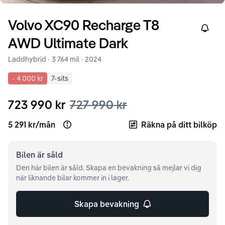
Volvo
XC90
Recharge T8
Right
AWD Ultimate Dark
Laddhybrid ·
3 764 mil
·
2024
-
4 000 kr
7-sits
723 990 kr
727 990 kr
5 291 kr
/
mån
Räkna på ditt bilköp
Open loan example
Bilen är
såld
Den här bilen är såld. Skapa en bevakning så mejlar vi dig
när liknande bilar kommer in i lager.
Skapa bevakning