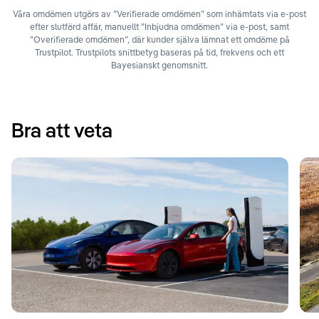
Våra omdömen utgörs av ”Verifierade omdömen” som inhämtats via e-post
efter slutförd affär, manuellt ”Inbjudna omdömen” via e-post, samt
”Overifierade omdömen”, där kunder själva lämnat ett omdöme på
Trustpilot. Trustpilots snittbetyg baseras på tid, frekvens och ett
Bayesianskt genomsnitt.
Bra att veta