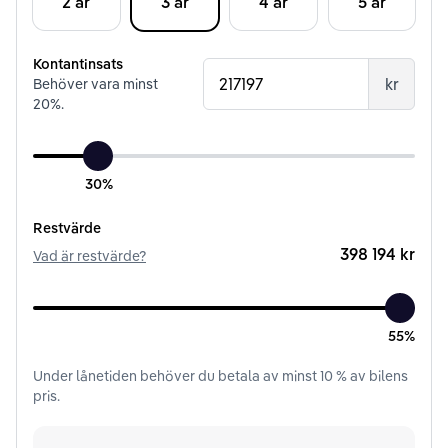
2 år
3 år
4 år
5 år
Kontantinsats
kr
Behöver vara minst
20
%.
30%
Restvärde
398 194 kr
Vad är restvärde?
55%
Under
lånetiden
behöver du betala av minst
10
% av bilens
pris.