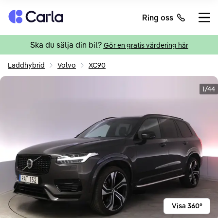
Tillbaka till startsidan
Ring oss
Öppn
Ska du sälja din bil?
Gör en gratis värdering här
Laddhybrid
Volvo
XC90
1/44
Visa 360°