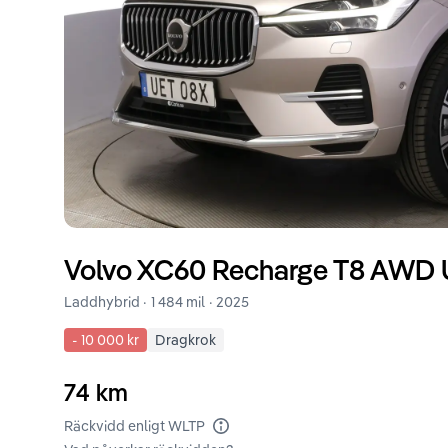
Volvo
XC60
Recharge T8 AWD U
Laddhybrid ·
1 484 mil
·
2025
-
10 000 kr
Dragkrok
74
km
Räckvidd enligt WLTP