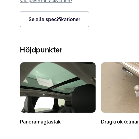
Vad påverkar räckvidden?
Se alla specifikationer
Höjdpunkter
Panoramaglastak
Dragkrok (elma