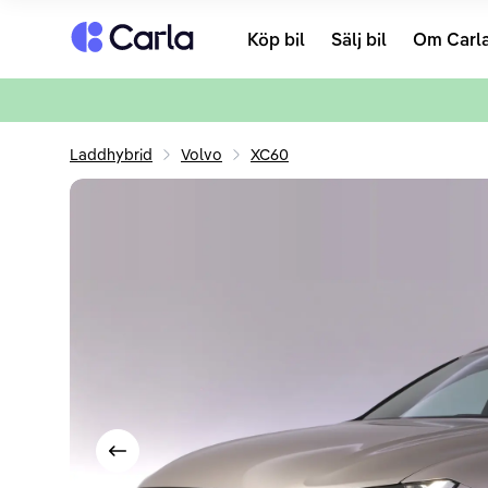
Tillbaka till startsidan
Köp bil
Sälj bil
Om Carl
Laddhybrid
Volvo
XC60
Visa föregående bild