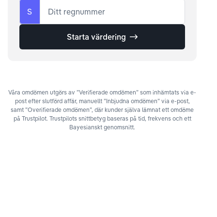
S
Ditt regnummer
Starta värdering
Våra omdömen utgörs av ”Verifierade omdömen” som inhämtats via e-
post efter slutförd affär, manuellt ”Inbjudna omdömen” via e-post,
samt ”Overifierade omdömen”, där kunder själva lämnat ett omdöme
på Trustpilot. Trustpilots snittbetyg baseras på tid, frekvens och ett
Bayesianskt genomsnitt.