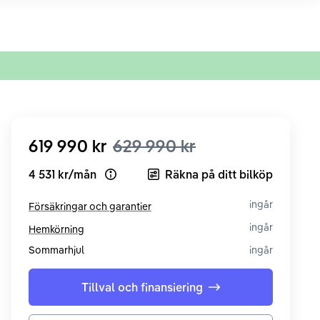
619 990 kr
629 990 kr
4 531 kr
/
mån
Räkna på ditt bilköp
Open loan example
ingår
Försäkringar och garantier
ingår
Hemkörning
Sommarhjul
ingår
Tillval och finansiering