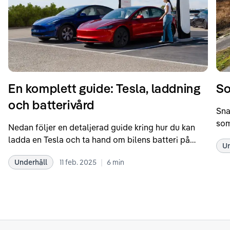
En komplett guide: Tesla, laddning
So
och batterivård
Sna
som
Nedan följer en detaljerad guide kring hur du kan
som
ladda en Tesla och ta hand om bilens batteri på
Un
kör
bästa sätt. Informationen är baserad på Teslas
dat
|
Underhåll
11 feb. 2025
6
min
rekommendationer samt våra egna erfarenheter
se 
kring elbilar. Notera att Tesla ibland uppdaterar
beh
sina rekommendationer, så det kan vara en bra idé
til
att kolla Teslas officiella supportsidor för den
din
senaste informationen.
att