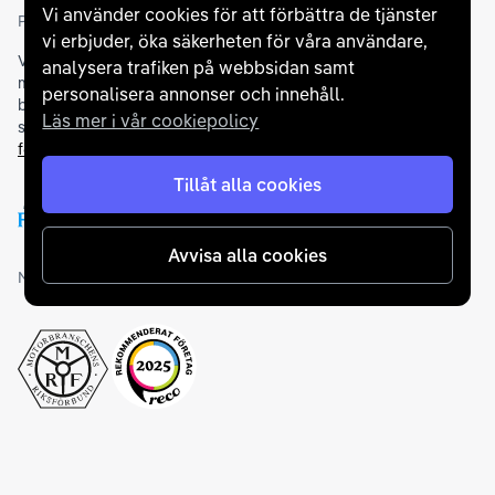
Vi använder cookies för att förbättra de tjänster
Partners och betallösningar
vi erbjuder, öka säkerheten för våra användare,
Vi samarbetar med
flertalet banker
för att erbjuda dig bästa
analysera trafiken på webbsidan samt
möjliga finansieringslösning och stödjer en rad olika
personalisera annonser och innehåll.
betalningsmetoder. För att du ska känna dig trygg vid ditt köp
Läs mer i vår cookiepolicy
samarbetar vi med Folksam och AutoConcept gällande
försäkringar och garantier
.
Tillåt alla cookies
Avvisa alla cookies
Medlemskap och utmärkelser