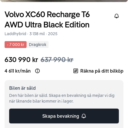
Volvo
XC60
Recharge T6
Right
AWD Ultra Black Edition
Laddhybrid ·
3 138 mil
·
2025
-
7 000 kr
Dragkrok
630 990 kr
637 990 kr
4 611 kr
/
mån
Räkna på ditt bilköp
Open loan example
Bilen är
såld
Den här bilen är såld. Skapa en bevakning så mejlar vi dig
när liknande bilar kommer in i lager.
Skapa bevakning