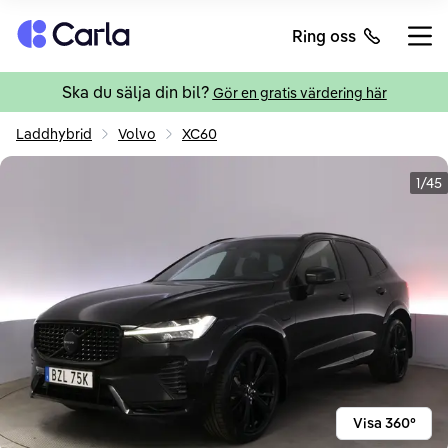
Tillbaka till startsidan
Ring oss
Öppn
Ska du sälja din bil?
Gör en gratis värdering här
Laddhybrid
Volvo
XC60
1/45
Visa 360°