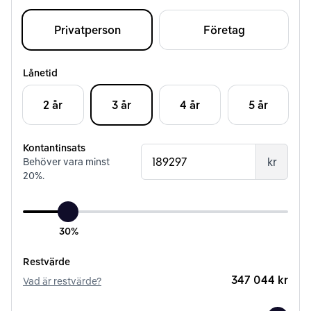
Privatperson
Företag
Lånetid
2 år
3 år
4 år
5 år
Kontantinsats
kr
Behöver vara minst
20
%.
30%
Restvärde
347 044 kr
Vad är restvärde?