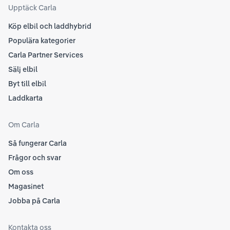
som
Upptäck Carla
Köp elbil och laddhybrid
Populära kategorier
Carla Partner Services
Sälj elbil
Byt till elbil
Laddkarta
Om Carla
Så fungerar Carla
Frågor och svar
Om oss
Magasinet
Jobba på Carla
Kontakta oss