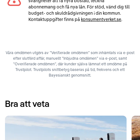
svårigheter att få hyra bostad, teckna
abonnemang och få nya lån. För stöd, vänd dig till
budget- och skuldrådgivningen i din kommun.
Kontaktuppgifter finns på
konsumentverket.se
.
Våra omdömen utgörs av ”Verifierade omdömen” som inhämtats via e-post
efter slutförd affär, manuellt ”Inbjudna omdömen” via e-post, samt
”Overifierade omdömen”, där kunder själva lämnat ett omdöme på
Trustpilot. Trustpilots snittbetyg baseras på tid, frekvens och ett
Bayesianskt genomsnitt.
Bra att veta