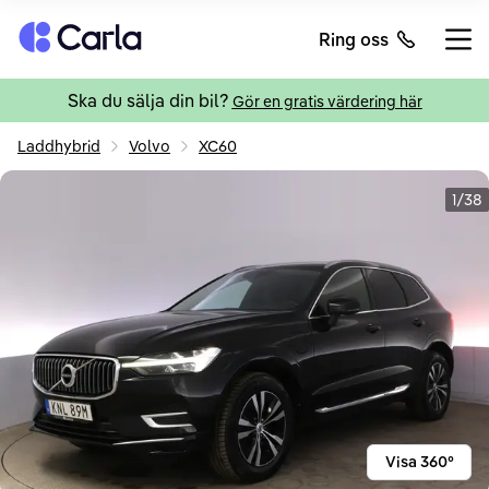
Tillbaka till startsidan
Ring oss
Öppn
Ska du sälja din bil?
Gör en gratis värdering här
Laddhybrid
Volvo
XC60
1/38
Visa 360°