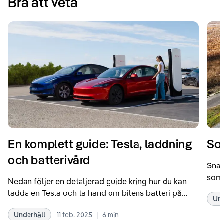
Bra att veta
En komplett guide: Tesla, laddning
So
och batterivård
Sna
som
Nedan följer en detaljerad guide kring hur du kan
som
ladda en Tesla och ta hand om bilens batteri på
Un
kör
bästa sätt. Informationen är baserad på Teslas
dat
|
Underhåll
11 feb. 2025
6
min
rekommendationer samt våra egna erfarenheter