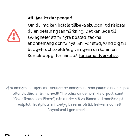
Att låna kostar pengar!
Om du inte kan betala tillbaka skulden i tid riskerar
du en betalningsanmärkning. Det kan leda till
svårigheter att få hyra bostad, teckna
abonnemang och få nya lån. För stöd, vänd dig till
budget- och skuldrådgivningen i din kommun.
Kontaktuppgifter finns på
konsumentverket.se
.
Våra omdömen utgörs av ”Verifierade omdömen” som inhämtats via e-post
efter slutförd affär, manuellt ”Inbjudna omdömen” via e-post, samt
”Overifierade omdömen”, där kunder själva lämnat ett omdöme på
Trustpilot. Trustpilots snittbetyg baseras på tid, frekvens och ett
Bayesianskt genomsnitt.