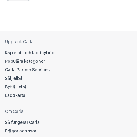
se 
kring elbilar. Notera att Tesla ibland uppdaterar
beh
sina rekommendationer, så det kan vara en bra idé
til
att kolla Teslas officiella supportsidor för den
din
senaste informationen.
att
som
Upptäck Carla
Köp elbil och laddhybrid
Populära kategorier
Carla Partner Services
Sälj elbil
Byt till elbil
Laddkarta
Om Carla
Så fungerar Carla
Frågor och svar