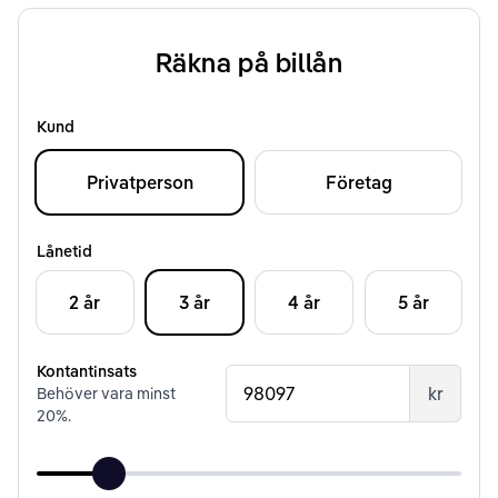
Räkna på billån
Kund
Privatperson
Företag
Lånetid
2 år
3 år
4 år
5 år
Kontantinsats
kr
Behöver vara minst
20
%.