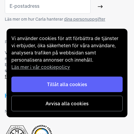
E-postadress
Skicka
Läs mer om hur Carla hanterar
dina personuppgifter
Vi använder cookies för att förbättra de tjänster
Partners och betallösningar
vi erbjuder, öka säkerheten för våra användare,
analysera trafiken på webbsidan samt
Vi samarbetar med
flertalet banker
för att erbjuda dig bästa
möjliga finansieringslösning och stödjer en rad olika
personalisera annonser och innehåll.
betalningsmetoder. För att du ska känna dig trygg vid ditt köp
Läs mer i vår cookiepolicy
samarbetar vi med Folksam och AutoConcept gällande
försäkringar och garantier
.
Tillåt alla cookies
Avvisa alla cookies
Medlemskap och utmärkelser