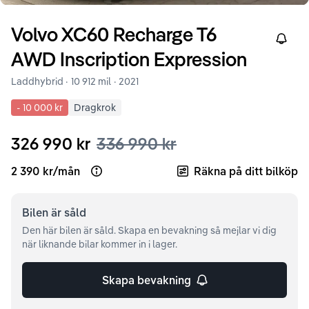
Volvo
XC60
Recharge T6
Right
AWD Inscription Expression
Laddhybrid ·
10 912 mil
·
2021
-
10 000 kr
Dragkrok
326 990 kr
336 990 kr
2 390 kr
/
mån
Räkna på ditt bilköp
Open loan example
Bilen är
såld
Den här bilen är såld. Skapa en bevakning så mejlar vi dig
när liknande bilar kommer in i lager.
Skapa bevakning