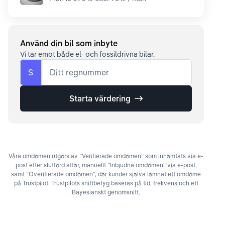
Använd din bil som inbyte
Vi tar emot både el- och fossildrivna bilar.
S
Ditt regnummer
Starta värdering
Våra omdömen utgörs av ”Verifierade omdömen” som inhämtats via e-
post efter slutförd affär, manuellt ”Inbjudna omdömen” via e-post,
samt ”Overifierade omdömen”, där kunder själva lämnat ett omdöme
på Trustpilot. Trustpilots snittbetyg baseras på tid, frekvens och ett
Bayesianskt genomsnitt.