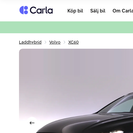
Tillbaka till startsidan
Köp bil
Sälj bil
Om Carl
Laddhybrid
Volvo
XC60
Visa föregående bild