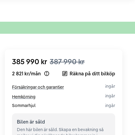
385 990 kr
387 990 kr
2 821 kr
/
mån
Räkna på ditt bilköp
Open loan example
ingår
Försäkringar och garantier
ingår
Hemkörning
Sommarhjul
ingår
Bilen är
såld
Den här bilen är såld. Skapa en bevakning så