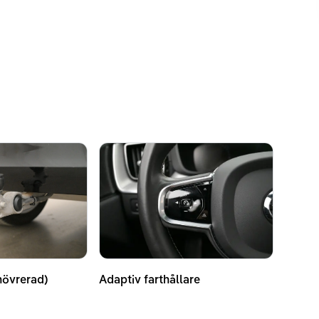
növrerad)
Adaptiv farthållare