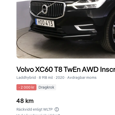
Volvo
XC60
T8 TwEn AWD Inscr
Laddhybrid ·
8 918 mil
·
2020
· Avdragbar moms
-
2 000 kr
Dragkrok
48
km
Räckvidd enligt WLTP