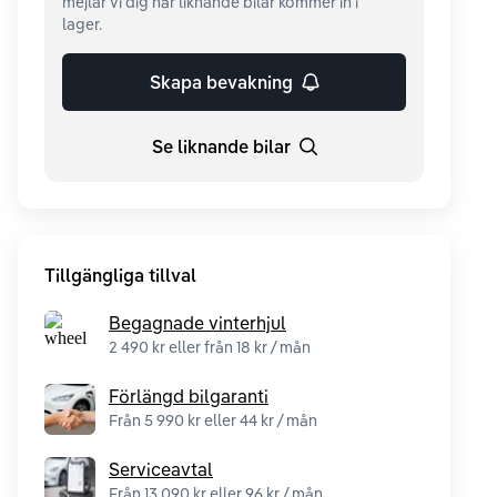
mejlar vi dig när liknande bilar kommer in i
lager.
Skapa bevakning
Se liknande bilar
Tillgängliga tillval
Begagnade vinterhjul
2 490 kr eller från 18 kr / mån
Förlängd bilgaranti
Från 5 990 kr eller 44 kr / mån
Serviceavtal
Från 13 090 kr eller 96 kr / mån