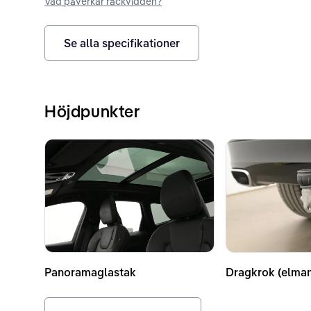
Vad påverkar räckvidden?
Se alla specifikationer
Höjdpunkter
Panoramaglastak
Dragkrok (elma