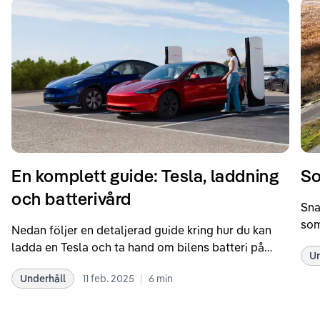
En komplett guide: Tesla, laddning
So
och batterivård
Sna
som
Nedan följer en detaljerad guide kring hur du kan
som
ladda en Tesla och ta hand om bilens batteri på
Un
kör
bästa sätt. Informationen är baserad på Teslas
dat
|
Underhåll
11 feb. 2025
6
min
rekommendationer samt våra egna erfarenheter
se 
kring elbilar. Notera att Tesla ibland uppdaterar
beh
sina rekommendationer, så det kan vara en bra idé