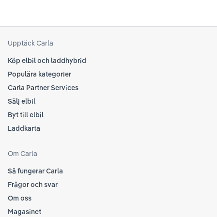
til
att kolla Teslas officiella supportsidor för den
din
senaste informationen.
att
som
Upptäck Carla
Köp elbil och laddhybrid
Populära kategorier
Carla Partner Services
Sälj elbil
Byt till elbil
Laddkarta
Om Carla
Så fungerar Carla
Frågor och svar
Om oss
Magasinet