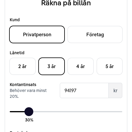
Räkna på billån
Kund
Privatperson
Företag
Lånetid
2 år
3 år
4 år
5 år
Kontantinsats
kr
Behöver vara minst
20
%.
30%