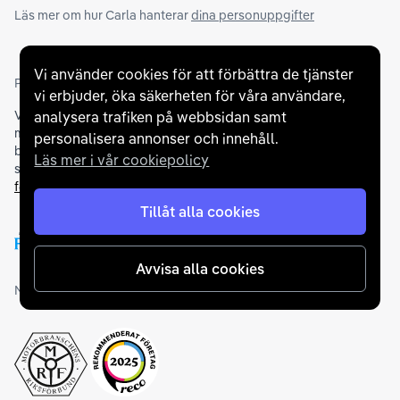
Läs mer om hur Carla hanterar
dina personuppgifter
Vi använder cookies för att förbättra de tjänster
Partners och betallösningar
vi erbjuder, öka säkerheten för våra användare,
Vi samarbetar med
flertalet banker
för att erbjuda dig bästa
analysera trafiken på webbsidan samt
möjliga finansieringslösning och stödjer en rad olika
personalisera annonser och innehåll.
betalningsmetoder. För att du ska känna dig trygg vid ditt köp
Läs mer i vår cookiepolicy
samarbetar vi med Folksam och AutoConcept gällande
försäkringar och garantier
.
Tillåt alla cookies
Avvisa alla cookies
Medlemskap och utmärkelser