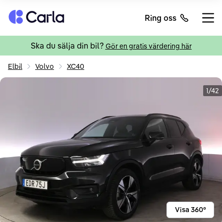
Tillbaka till startsidan
Ring oss
Öppn
Ska du sälja din bil?
Gör en gratis värdering här
Elbil
Volvo
XC40
1/42
Visa 360°