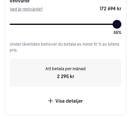
Restvärde
172 694 kr
Vad är restvärde?
55%
Under
lånetiden
behöver du betala av minst
10
% av bilens
pris.
Att betala per månad
2 295 kr
Visa detaljer