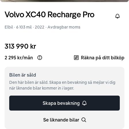
Volvo
XC40
Recharge Pro
Right
Elbil ·
6 103 mil
·
2022
· Avdragbar moms
313 990 kr
2 295 kr
/
mån
Räkna på ditt bilköp
Open loan example
Bilen är
såld
Den här bilen är såld. Skapa en bevakning så mejlar vi dig
när liknande bilar kommer in i lager.
Skapa bevakning
Se liknande bilar