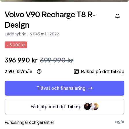
Volvo
V90
Recharge T8 R-
Right
Design
Laddhybrid ·
6 045 mil
·
2022
-
3 000 kr
396 990 kr
399 990 kr
2 901 kr
/
mån
Räkna på ditt bilköp
Open loan example
Tillval och finansiering
Få hjälp med ditt bilköp
ingår
Försäkringar och garantier