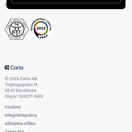
Medlemskap och utmärkelser
Tillbaka till startsidan
©
2026
Carla AB
Ynglingagatan 14
113 47 Stockholm
Org.nr: 559277-3492
Cookies
Integritetspolicy
Allmänna villkor
Ångra köp