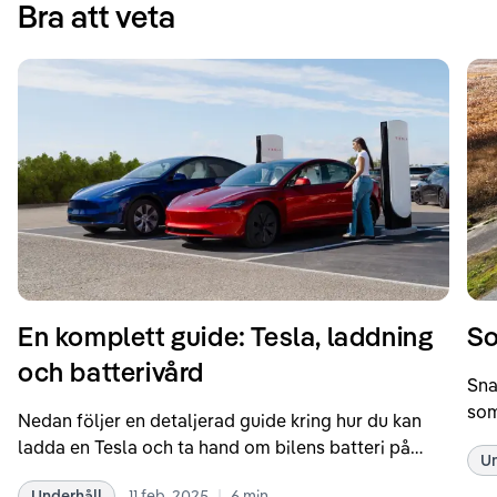
Bra att veta
En komplett guide: Tesla, laddning
So
och batterivård
Sna
som
Nedan följer en detaljerad guide kring hur du kan
som
ladda en Tesla och ta hand om bilens batteri på
Un
kör
bästa sätt. Informationen är baserad på Teslas
dat
|
Underhåll
11 feb. 2025
6
min