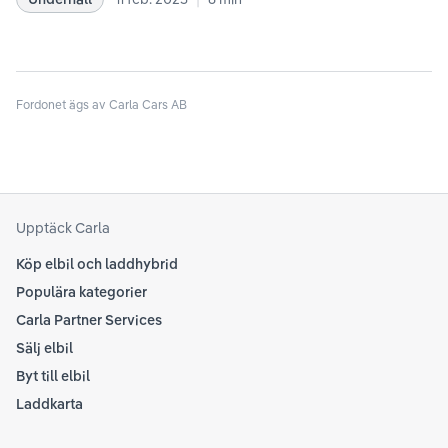
rekommendationer samt våra egna erfarenheter
se 
kring elbilar. Notera att Tesla ibland uppdaterar
beh
sina rekommendationer, så det kan vara en bra idé
til
att kolla Teslas officiella supportsidor för den
din
senaste informationen.
Fordonet ägs av Carla Cars AB
att
som
Upptäck Carla
Köp elbil och laddhybrid
Populära kategorier
Carla Partner Services
Sälj elbil
Byt till elbil
Laddkarta