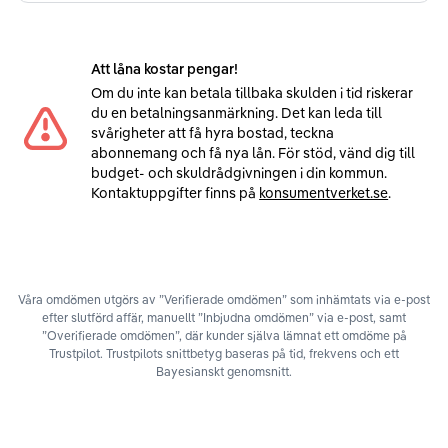
Att låna kostar pengar!
Om du inte kan betala tillbaka skulden i tid riskerar
du en betalningsanmärkning. Det kan leda till
svårigheter att få hyra bostad, teckna
abonnemang och få nya lån. För stöd, vänd dig till
budget- och skuldrådgivningen i din kommun.
Kontaktuppgifter finns på
konsumentverket.se
.
Våra omdömen utgörs av ”Verifierade omdömen” som inhämtats via e-post
efter slutförd affär, manuellt ”Inbjudna omdömen” via e-post, samt
”Overifierade omdömen”, där kunder själva lämnat ett omdöme på
Trustpilot. Trustpilots snittbetyg baseras på tid, frekvens och ett
Bayesianskt genomsnitt.