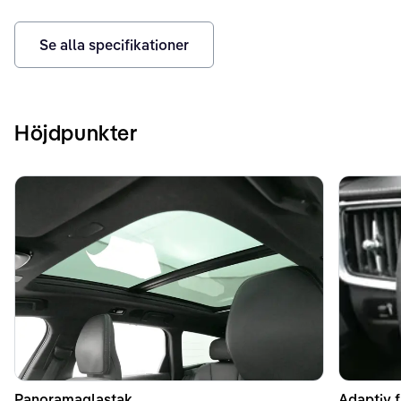
Se alla specifikationer
Höjdpunkter
Panoramaglastak
Adaptiv f