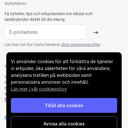
Nyhetsbrev
Få nyheter, tips och erbjudanden om elbilar och
laddhybrider direkt till din inkorg.
E-postadress
Skicka
Läs mer om hur Carla hanterar
dina personuppgifter
Vi använder cookies för att förbättra de tjänster
Partners och betallösningar
vi erbjuder, öka säkerheten för våra användare,
analysera trafiken på webbsidan samt
Vi samarbetar med
flertalet banker
för att erbjuda dig bästa
personalisera annonser och innehåll.
möjliga finansieringslösning och stödjer en rad olika
betalningsmetoder. För att du ska känna dig trygg vid ditt köp
Läs mer i vår cookiepolicy
samarbetar vi med Folksam och AutoConcept gällande
försäkringar och garantier
.
Tillåt alla cookies
Avvisa alla cookies