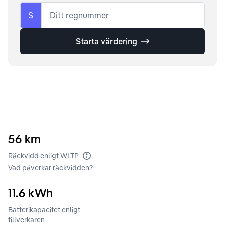
S
Ditt regnummer
Starta värdering
56
km
Räckvidd enligt WLTP
Vad påverkar räckvidden?
11.6
kWh
Batterikapacitet enligt
tillverkaren