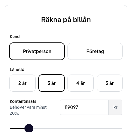
Räkna på billån
Kund
Privatperson
Företag
Lånetid
2 år
3 år
4 år
5 år
Kontantinsats
kr
Behöver vara minst
20
%.