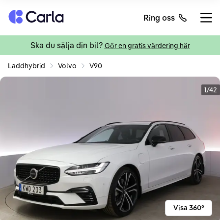
Tillbaka till startsidan
Ring oss
Öppn
Ska du sälja din bil?
Gör en gratis värdering här
Laddhybrid
Volvo
V90
1/42
Visa 360°