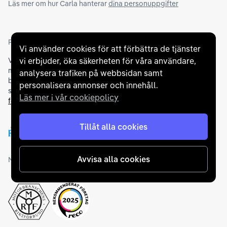
Läs mer om hur Carla hanterar
dina personuppgifter
Partners och betallösningar
Vi använder cookies för att förbättra de tjänster
Vi samarbetar med
flertalet banker
för att erbjuda dig bästa
vi erbjuder, öka säkerheten för våra användare,
möjliga finansieringslösning och stödjer en rad olika
analysera trafiken på webbsidan samt
betalningsmetoder. För att du ska känna dig trygg vid ditt köp
personalisera annonser och innehåll.
samarbetar vi med Folksam och AutoConcept gällande
Läs mer i vår cookiepolicy
försäkringar och garantier
.
Tillåt alla cookies
Avvisa alla cookies
Medlemskap och utmärkelser