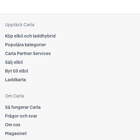
att kolla Teslas officiella supportsidor för den
din
senaste informationen.
att
som
Upptäck Carla
Köp elbil och laddhybrid
Populära kategorier
Carla Partner Services
Sälj elbil
Byt till elbil
Laddkarta
Om Carla
Så fungerar Carla
Frågor och svar
Om oss
Magasinet