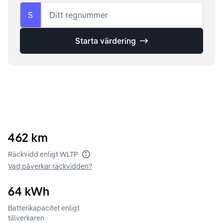
S
Ditt regnummer
Starta värdering
462
km
Räckvidd enligt WLTP
Vad påverkar räckvidden?
64
kWh
Batterikapacitet enligt
tillverkaren