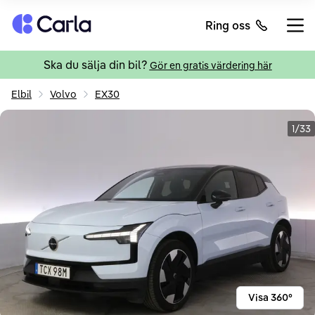
Tillbaka till startsidan
Ring oss
Öppn
Ska du sälja din bil?
Gör en gratis värdering här
Elbil
Volvo
EX30
1/33
Visa 360°