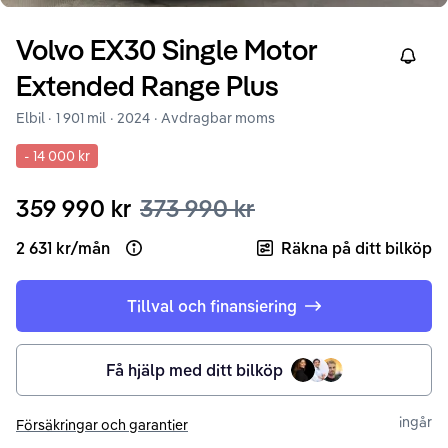
Volvo
EX30
Single Motor
Right
Extended Range Plus
Elbil ·
1 901 mil
·
2024
· Avdragbar moms
-
14 000 kr
359 990 kr
373 990 kr
2 631 kr
/
mån
Räkna på ditt bilköp
Open loan example
Tillval och finansiering
Få hjälp med ditt bilköp
ingår
Försäkringar och garantier