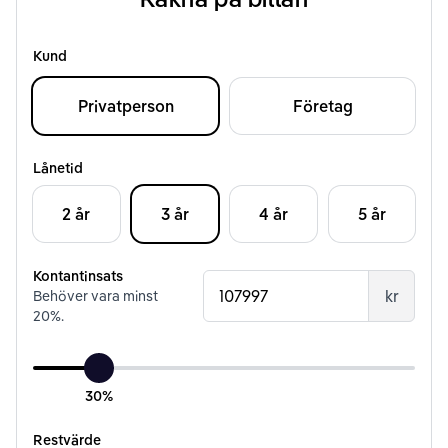
Kund
Privatperson
Företag
Lånetid
2 år
3 år
4 år
5 år
Kontantinsats
kr
Behöver vara minst
20
%.
30%
Restvärde