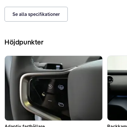
Se alla specifikationer
Höjdpunkter
Adaptiv farthållare
Backkam