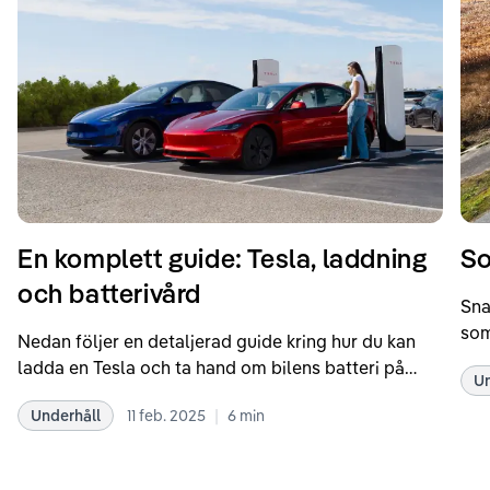
En komplett guide: Tesla, laddning
So
och batterivård
Sna
som
Nedan följer en detaljerad guide kring hur du kan
som
ladda en Tesla och ta hand om bilens batteri på
Un
kör
bästa sätt. Informationen är baserad på Teslas
dat
|
Underhåll
11 feb. 2025
6
min
rekommendationer samt våra egna erfarenheter
se 
kring elbilar. Notera att Tesla ibland uppdaterar
beh
sina rekommendationer, så det kan vara en bra idé
til