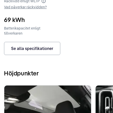
Räckvidd enligt WLTP
Räckvidd enligt WLTP
Vad påverkar räckvidden?
69
kWh
Batterikapacitet enligt
tillverkaren
Se alla specifikationer
Höjdpunkter