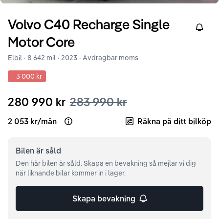
Volvo
C40
Recharge Single
Right
Motor Core
Elbil ·
8 642 mil
·
2023
· Avdragbar moms
-
3 000 kr
280 990 kr
283 990 kr
2 053 kr
/
mån
Räkna på ditt bilköp
Open loan example
Bilen är
såld
Den här bilen är såld. Skapa en bevakning så mejlar vi dig
när liknande bilar kommer in i lager.
Skapa bevakning