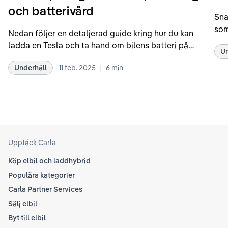
och batterivård
Sna
som
Nedan följer en detaljerad guide kring hur du kan
som
ladda en Tesla och ta hand om bilens batteri på
Un
kör
bästa sätt. Informationen är baserad på Teslas
dat
|
Underhåll
11 feb. 2025
6
min
rekommendationer samt våra egna erfarenheter
se 
kring elbilar. Notera att Tesla ibland uppdaterar
beh
sina rekommendationer, så det kan vara en bra idé
til
att kolla Teslas officiella supportsidor för den
din
senaste informationen.
att
som
Upptäck Carla
Köp elbil och laddhybrid
Populära kategorier
Carla Partner Services
Sälj elbil
Byt till elbil