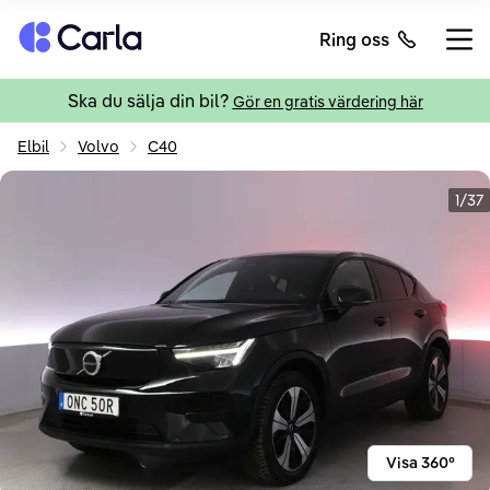
Tillbaka till startsidan
Ring oss
Öppn
Ska du sälja din bil?
Gör en gratis värdering här
Elbil
Volvo
C40
1/37
Visa 360°