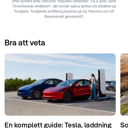
efter slutförd affär, manuellt ”Inbjudna omdömen” via e-post, samt
”Overifierade omdömen”, där kunder själva lämnat ett omdöme på
Trustpilot. Trustpilots snittbetyg baseras på tid, frekvens och ett
Bayesianskt genomsnitt.
Bra att veta
En komplett guide: Tesla, laddning
So