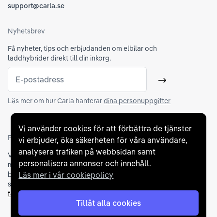
support@carla.se
Nyhetsbrev
Få nyheter, tips och erbjudanden om elbilar och
laddhybrider direkt till din inkorg.
E-postadress
Skicka
Läs mer om hur Carla hanterar
dina personuppgifter
Vi använder cookies för att förbättra de tjänster
Partners och betallösningar
vi erbjuder, öka säkerheten för våra användare,
analysera trafiken på webbsidan samt
Vi samarbetar med
flertalet banker
för att erbjuda dig bästa
personalisera annonser och innehåll.
möjliga finansieringslösning och stödjer en rad olika
Läs mer i vår cookiepolicy
betalningsmetoder. För att du ska känna dig trygg vid ditt köp
samarbetar vi med Folksam och AutoConcept gällande
försäkringar och garantier
.
Tillåt alla cookies