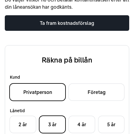
din låneansökan har godkänts.
Ta fram kostnadsförslag
Räkna på billån
Kund
Privatperson
Företag
Lånetid
2 år
3 år
4 år
5 år