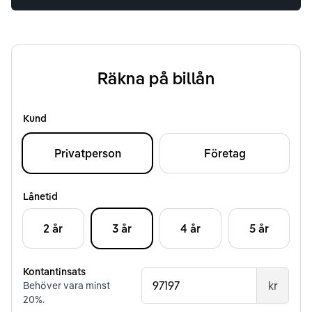
Räkna på billån
Kund
Privatperson
Företag
Lånetid
2 år
3 år
4 år
5 år
Kontantinsats
kr
Behöver vara minst
20
%.