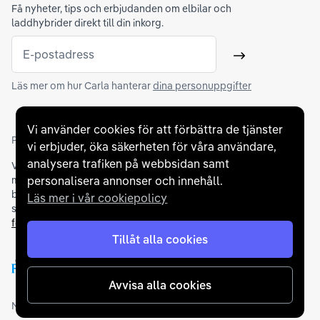
Få nyheter, tips och erbjudanden om elbilar och
laddhybrider direkt till din inkorg.
E-postadress
Skicka
Läs mer om hur Carla hanterar
dina personuppgifter
Vi använder cookies för att förbättra de tjänster
Partners och betallösningar
vi erbjuder, öka säkerheten för våra användare,
analysera trafiken på webbsidan samt
Vi samarbetar med
flertalet banker
för att erbjuda dig bästa
personalisera annonser och innehåll.
möjliga finansieringslösning och stödjer en rad olika
betalningsmetoder. För att du ska känna dig trygg vid ditt köp
Läs mer i vår cookiepolicy
samarbetar vi med Folksam och AutoConcept gällande
försäkringar och garantier
.
Tillåt alla cookies
Avvisa alla cookies
Medlemskap och utmärkelser