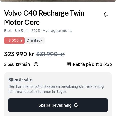
Volvo
C40
Recharge Twin
Right
Motor Core
Elbil ·
8 165 mil
·
2023
· Avdragbar moms
-
8 000 kr
Dragkrok
323 990 kr
331 990 kr
2 368 kr
/
mån
Räkna på ditt bilköp
Open loan example
Bilen är
såld
Den här bilen är såld. Skapa en bevakning så mejlar vi dig
när liknande bilar kommer in i lager.
Skapa bevakning