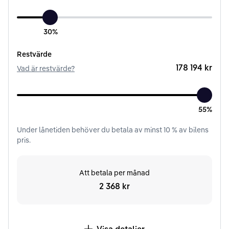
30%
Restvärde
178 194 kr
Vad är restvärde?
55%
Under
lånetiden
behöver du betala av minst
10
% av bilens
pris.
Att betala per månad
2 368 kr
Visa detaljer