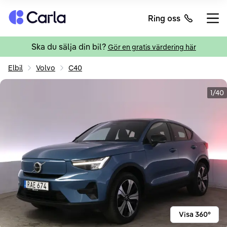
Tillbaka till startsidan
Ring oss
Öppn
Ska du sälja din bil?
Gör en gratis värdering här
Elbil
Volvo
C40
1/40
Visa 360°