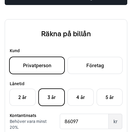
Räkna på billån
Kund
Privatperson
Företag
Lånetid
2 år
3 år
4 år
5 år
Kontantinsats
kr
Behöver vara minst
20
%.