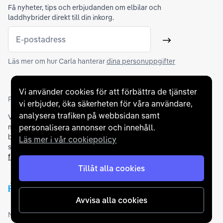
Få nyheter, tips och erbjudanden om elbilar och
laddhybrider direkt till din inkorg.
E-postadress
Skicka
Läs mer om hur Carla hanterar
dina personuppgifter
Vi använder cookies för att förbättra de tjänster
Partners och betallösningar
vi erbjuder, öka säkerheten för våra användare,
analysera trafiken på webbsidan samt
Vi samarbetar med
flertalet banker
för att erbjuda dig bästa
möjliga finansieringslösning och stödjer en rad olika
personalisera annonser och innehåll.
betalningsmetoder. För att du ska känna dig trygg vid ditt köp
Läs mer i vår cookiepolicy
samarbetar vi med Folksam och AutoConcept gällande
försäkringar och garantier
.
Tillåt alla cookies
Avvisa alla cookies
Medlemskap och utmärkelser