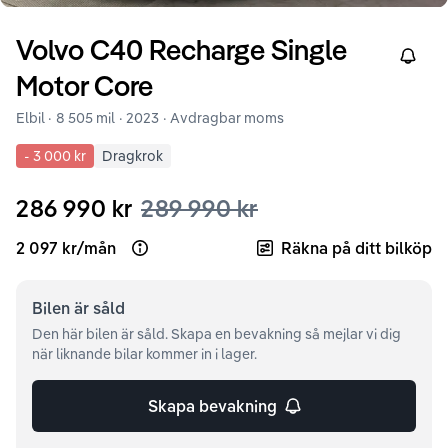
Volvo
C40
Recharge Single
Right
Motor Core
Elbil ·
8 505 mil
·
2023
· Avdragbar moms
-
3 000 kr
Dragkrok
286 990 kr
289 990 kr
2 097 kr
/
mån
Räkna på ditt bilköp
Open loan example
Bilen är
såld
Den här bilen är såld. Skapa en bevakning så mejlar vi dig
när liknande bilar kommer in i lager.
Skapa bevakning