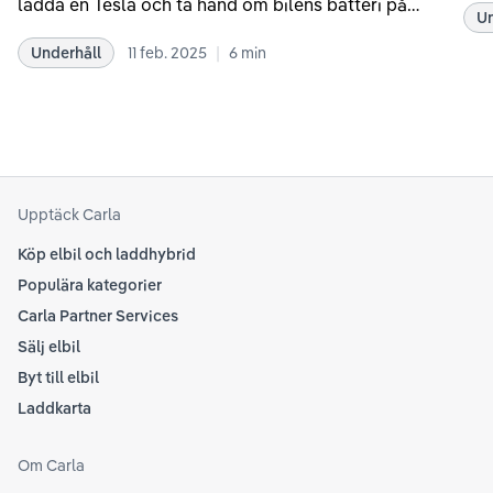
ladda en Tesla och ta hand om bilens batteri på
Un
kör
bästa sätt. Informationen är baserad på Teslas
dat
|
Underhåll
11 feb. 2025
6
min
rekommendationer samt våra egna erfarenheter
se 
kring elbilar. Notera att Tesla ibland uppdaterar
beh
sina rekommendationer, så det kan vara en bra idé
til
att kolla Teslas officiella supportsidor för den
din
senaste informationen.
att
som
Upptäck Carla
Köp elbil och laddhybrid
Populära kategorier
Carla Partner Services
Sälj elbil
Byt till elbil
Laddkarta
Om Carla