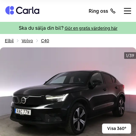
Tillbaka till startsidan
Ring oss
Öppn
Ska du sälja din bil?
Gör en gratis värdering här
Elbil
Volvo
C40
1/39
Visa 360°