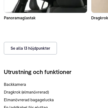
Panoramaglastak
Dragkrok
Se alla
13
höjdpunkter
Utrustning och funktioner
Backkamera
Dragkrok (elmanövrerad)
Elmanövrerad bagagelucka
En laddkabel för eluttag