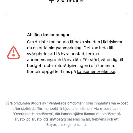
Visa detaljer
Att låna kostar pengar!
Om du inte kan betala tillbaka skulden i tid riskerar
du en betalningsanmärkning. Det kan leda till
svårigheter att få hyra bostad, teckna
abonnemang och få nya lån. För stöd, vänd dig till
budget- och skuldrådgivningen i din kommun.
Kontaktuppgifter finns på
konsumentverket.se
.
Våra omdömen utgörs av ”Verifierade omdömen” som inhämtats via e-post
efter slutförd affär, manuellt ”Inbjudna omdömen” via e-post, samt
”Overifierade omdömen”, där kunder själva lämnat ett omdöme på
Trustpilot. Trustpilots snittbetyg baseras på tid, frekvens och ett
Bayesianskt genomsnitt.