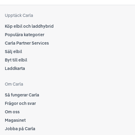
senaste informationen.
att
som
Upptäck Carla
Köp elbil och laddhybrid
Populära kategorier
Carla Partner Services
Sälj elbil
Byt till elbil
Laddkarta
Om Carla
Så fungerar Carla
Frågor och svar
Om oss
Magasinet
Jobba på Carla