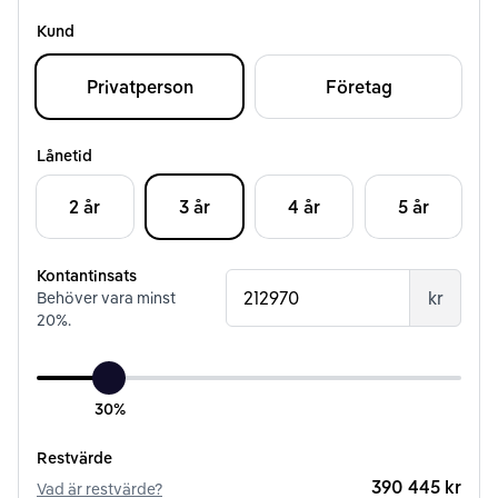
Kund
Privatperson
Företag
Lånetid
2 år
3 år
4 år
5 år
Kontantinsats
kr
Behöver vara minst
20
%.
30%
Restvärde
390 445 kr
Vad är restvärde?