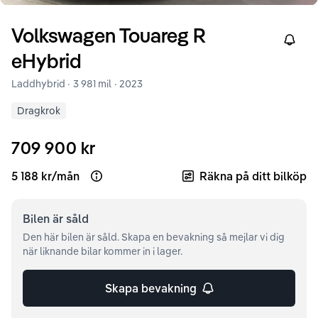
Volkswagen
Touareg
R
Right
eHybrid
Laddhybrid ·
3 981 mil
·
2023
Dragkrok
709 900 kr
5 188 kr
/
mån
Räkna på ditt bilköp
Open loan example
Bilen är
såld
Den här bilen är såld. Skapa en bevakning så mejlar vi dig
när liknande bilar kommer in i lager.
Skapa bevakning