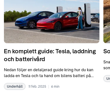
En komplett guide: Tesla, laddning
So
och batterivård
Sna
som
Nedan följer en detaljerad guide kring hur du kan
som
ladda en Tesla och ta hand om bilens batteri på
Un
kör
bästa sätt. Informationen är baserad på Teslas
dat
|
Underhåll
11 feb. 2025
6
min
rekommendationer samt våra egna erfarenheter
se 
kring elbilar. Notera att Tesla ibland uppdaterar
beh
sina rekommendationer, så det kan vara en bra idé
til
att kolla Teslas officiella supportsidor för den
din