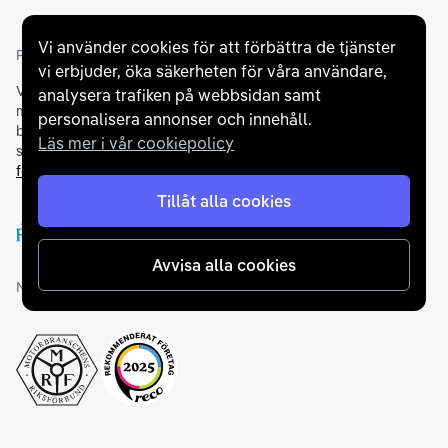
Vi använder cookies för att förbättra de tjänster
Partners och betallösningar
vi erbjuder, öka säkerheten för våra användare,
Vi samarbetar med
flertalet banker
för att erbjuda dig bästa
analysera trafiken på webbsidan samt
möjliga finansieringslösning och stödjer en rad olika
personalisera annonser och innehåll.
betalningsmetoder. För att du ska känna dig trygg vid ditt köp
Läs mer i vår cookiepolicy
samarbetar vi med Folksam och AutoConcept gällande
försäkringar och garantier
.
Tillåt alla cookies
Avvisa alla cookies
Medlemskap och utmärkelser