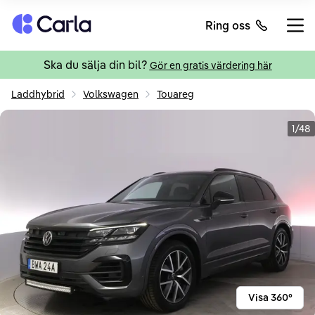
Tillbaka till startsidan
Ring oss
Öppn
Ska du sälja din bil?
Gör en gratis värdering här
Laddhybrid
Volkswagen
Touareg
1/48
Visa 360°