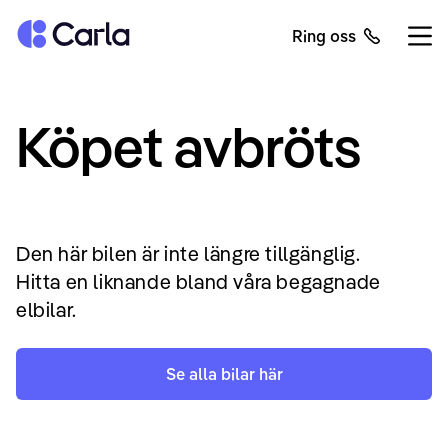
Tillbaka till startsidan
Ring oss
Öppn
Köpet avbröts
Den här bilen är inte längre tillgänglig.
Hitta en liknande bland våra begagnade
elbilar.
Se alla bilar här