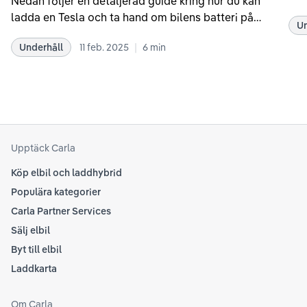
Nedan följer en detaljerad guide kring hur du kan
som
ladda en Tesla och ta hand om bilens batteri på
Un
kör
bästa sätt. Informationen är baserad på Teslas
dat
|
Underhåll
11 feb. 2025
6
min
rekommendationer samt våra egna erfarenheter
se 
kring elbilar. Notera att Tesla ibland uppdaterar
beh
sina rekommendationer, så det kan vara en bra idé
til
att kolla Teslas officiella supportsidor för den
din
senaste informationen.
att
som
Upptäck Carla
Köp elbil och laddhybrid
Populära kategorier
Carla Partner Services
Sälj elbil
Byt till elbil
Laddkarta
Om Carla