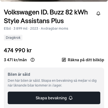
Volkswagen
ID. Buzz
82 kWh
Right
Style Assistans Plus
Elbil ·
3 899 mil
·
2023
· Avdragbar moms
Dragkrok
474 990 kr
3 471 kr
/
mån
Räkna på ditt bilköp
Open loan example
Bilen är
såld
Den här bilen är såld. Skapa en bevakning så mejlar vi dig
när liknande bilar kommer in i lager.
Skapa bevakning