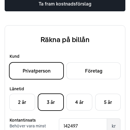
Ta fram kostnadsförslag
Räkna på billån
Kund
Privatperson
Företag
Lånetid
2 år
3 år
4 år
5 år
Kontantinsats
kr
Behöver vara minst