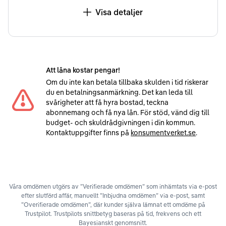
Visa detaljer
Att låna kostar pengar!
Om du inte kan betala tillbaka skulden i tid riskerar
du en betalningsanmärkning. Det kan leda till
svårigheter att få hyra bostad, teckna
abonnemang och få nya lån. För stöd, vänd dig till
budget- och skuldrådgivningen i din kommun.
Kontaktuppgifter finns på
konsumentverket.se
.
Våra omdömen utgörs av ”Verifierade omdömen” som inhämtats via e-post
efter slutförd affär, manuellt ”Inbjudna omdömen” via e-post, samt
”Overifierade omdömen”, där kunder själva lämnat ett omdöme på
Trustpilot. Trustpilots snittbetyg baseras på tid, frekvens och ett
Bayesianskt genomsnitt.