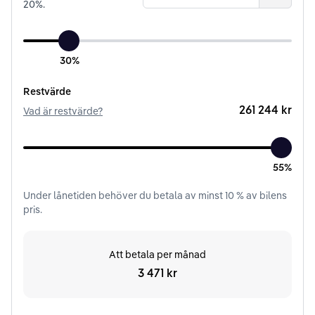
20
%.
30%
Restvärde
261 244 kr
Vad är restvärde?
55%
Under
lånetiden
behöver du betala av minst
10
% av bilens
pris.
Att betala per månad
3 471 kr