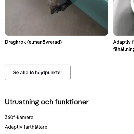
Dragkrok (elmanövrerad)
Adaptiv f
filhållni
Se alla
16
höjdpunkter
Utrustning och funktioner
360°-kamera
Adaptiv farthållare