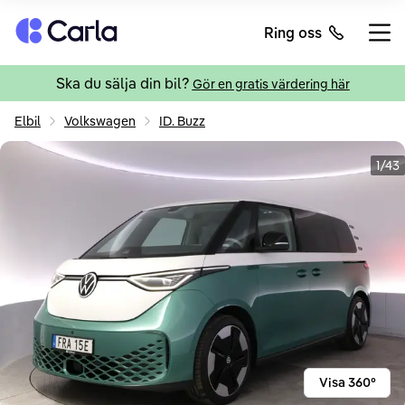
Tillbaka till startsidan
Ring oss
Öppn
Ska du sälja din bil?
Gör en gratis värdering här
Elbil
Volkswagen
ID. Buzz
1/43
Visa 360°