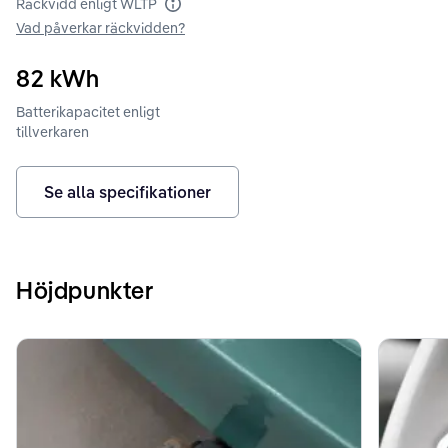
Räckvidd enligt WLTP
Räckvidd enligt WLTP
Vad påverkar räckvidden?
82
kWh
Batterikapacitet enligt
tillverkaren
Se alla specifikationer
Höjdpunkter