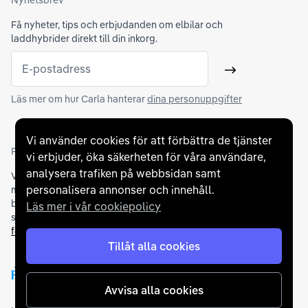
Nyhetsbrev
Få nyheter, tips och erbjudanden om elbilar och
laddhybrider direkt till din inkorg.
E-postadress
Skicka
Läs mer om hur Carla hanterar
dina personuppgifter
Vi använder cookies för att förbättra de tjänster
Partners och betallösningar
vi erbjuder, öka säkerheten för våra användare,
analysera trafiken på webbsidan samt
Vi samarbetar med
flertalet banker
för att erbjuda dig bästa
personalisera annonser och innehåll.
möjliga finansieringslösning och stödjer en rad olika
betalningsmetoder. För att du ska känna dig trygg vid ditt köp
Läs mer i vår cookiepolicy
samarbetar vi med Folksam och AutoConcept gällande
försäkringar och garantier
.
Tillåt alla cookies
Avvisa alla cookies