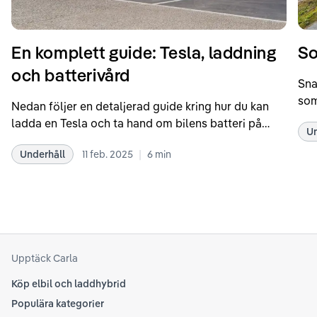
En komplett guide: Tesla, laddning
So
och batterivård
Sna
som
Nedan följer en detaljerad guide kring hur du kan
som
ladda en Tesla och ta hand om bilens batteri på
Un
kör
bästa sätt. Informationen är baserad på Teslas
dat
|
Underhåll
11 feb. 2025
6
min
rekommendationer samt våra egna erfarenheter
se 
kring elbilar. Notera att Tesla ibland uppdaterar
beh
sina rekommendationer, så det kan vara en bra idé
til
att kolla Teslas officiella supportsidor för den
din
senaste informationen.
att
som
Upptäck Carla
Köp elbil och laddhybrid
Populära kategorier