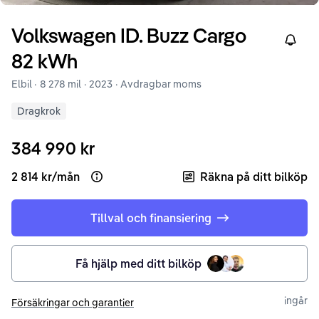
Volkswagen
ID. Buzz
Cargo
Right
82 kWh
Elbil ·
8 278 mil
·
2023
· Avdragbar moms
Dragkrok
384 990 kr
2 814 kr
/
mån
Räkna på ditt bilköp
Open loan example
Tillval och finansiering
Få hjälp med ditt bilköp
ingår
Försäkringar och garantier