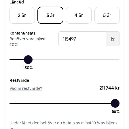
Lånetid
2 år
3 år
4 år
5 år
Kontantinsats
kr
Behöver vara minst
20
%.
30%
Restvärde
211 744 kr
Vad är restvärde?
55%
Under
lånetiden
behöver du betala av minst
10
% av bilens
pris.