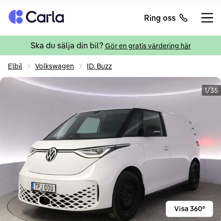
Tillbaka till startsidan
Ring oss
Öppn
Ska du sälja din bil?
Gör en gratis värdering här
Elbil
Volkswagen
ID. Buzz
1/35
Visa 360°