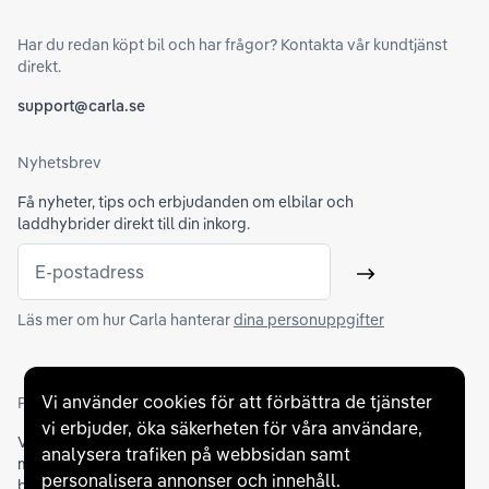
Har du redan köpt bil och har frågor? Kontakta vår kundtjänst
direkt.
support@carla.se
Nyhetsbrev
Få nyheter, tips och erbjudanden om elbilar och
laddhybrider direkt till din inkorg.
E-postadress
Skicka
Läs mer om hur Carla hanterar
dina personuppgifter
Vi använder cookies för att förbättra de tjänster
Partners och betallösningar
vi erbjuder, öka säkerheten för våra användare,
Vi samarbetar med
flertalet banker
för att erbjuda dig bästa
analysera trafiken på webbsidan samt
möjliga finansieringslösning och stödjer en rad olika
personalisera annonser och innehåll.
betalningsmetoder. För att du ska känna dig trygg vid ditt köp