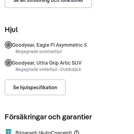
Se all utrustning och funktioner
Hjul
Goodyear, Eagle F1 Asymmetric 5
Begagnade sommarhjul
Goodyear, Ultra Grip Artic SUV
Begagnade vinterhjul • Dubbdäck
Se hjulspecifikation
Försäkringar och garantier
Bilgaranti (AutoConcept)