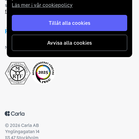
Läs mer i vår cookiepolicy
samarbetar vi med Folksam och AutoConcept gällande
försäkringar och garantier
.
Tillåt alla cookies
Avvisa alla cookies
Medlemskap och utmärkelser
Tillbaka till startsidan
©
2026
Carla AB
Ynglingagatan 14
113 47 Stockholm