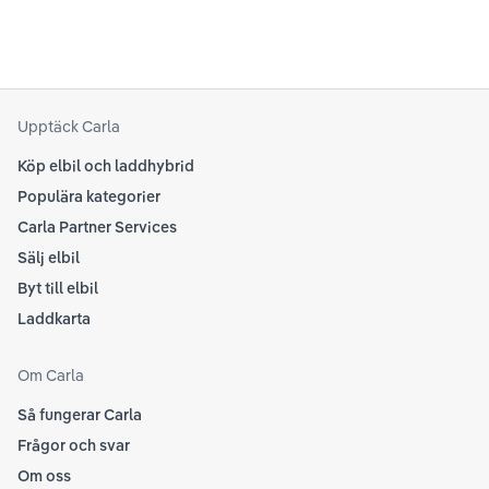
att
som
Upptäck Carla
Köp elbil och laddhybrid
Populära kategorier
Carla Partner Services
Sälj elbil
Byt till elbil
Laddkarta
Om Carla
Så fungerar Carla
Frågor och svar
Om oss