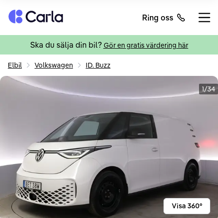
Tillbaka till startsidan
Ring oss
Öppn
Ska du sälja din bil?
Gör en gratis värdering här
Elbil
Volkswagen
ID. Buzz
1/34
Visa 360°