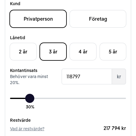
Kund
Privatperson
Företag
Lånetid
2 år
3 år
4 år
5 år
Kontantinsats
kr
Behöver vara minst
20
%.
30%
Restvärde
217 794 kr
Vad är restvärde?