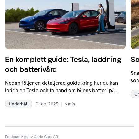
En komplett guide: Tesla, laddning
So
och batterivård
Sna
som
Nedan följer en detaljerad guide kring hur du kan
som
ladda en Tesla och ta hand om bilens batteri på
Un
kör
bästa sätt. Informationen är baserad på Teslas
dat
|
Underhåll
11 feb. 2025
6
min
rekommendationer samt våra egna erfarenheter
se 
kring elbilar. Notera att Tesla ibland uppdaterar
beh
sina rekommendationer, så det kan vara en bra idé
til
att kolla Teslas officiella supportsidor för den
din
senaste informationen.
Fordonet ägs av Carla Cars AB