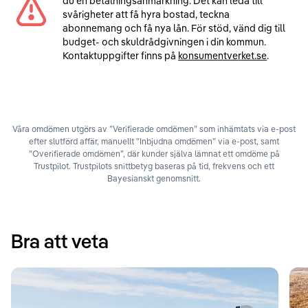
du en betalningsanmärkning. Det kan leda till
svårigheter att få hyra bostad, teckna
abonnemang och få nya lån. För stöd, vänd dig till
budget- och skuldrådgivningen i din kommun.
Kontaktuppgifter finns på
konsumentverket.se
.
Våra omdömen utgörs av ”Verifierade omdömen” som inhämtats via e-post
efter slutförd affär, manuellt ”Inbjudna omdömen” via e-post, samt
”Overifierade omdömen”, där kunder själva lämnat ett omdöme på
Trustpilot. Trustpilots snittbetyg baseras på tid, frekvens och ett
Bayesianskt genomsnitt.
Bra att veta