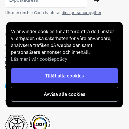
E-postadress
Skicka
Läs mer om hur Carla hanterar
dina personuppgifter
Vi använder cookies för att förbättra de tjänster
Partners och betallösningar
vi erbjuder, öka säkerheten för våra användare,
analysera trafiken på webbsidan samt
Vi samarbetar med
flertalet banker
för att erbjuda dig bästa
möjliga finansieringslösning och stödjer en rad olika
personalisera annonser och innehåll.
betalningsmetoder. För att du ska känna dig trygg vid ditt köp
Läs mer i vår cookiepolicy
samarbetar vi med Folksam och AutoConcept gällande
försäkringar och garantier
.
Tillåt alla cookies
Avvisa alla cookies
Medlemskap och utmärkelser