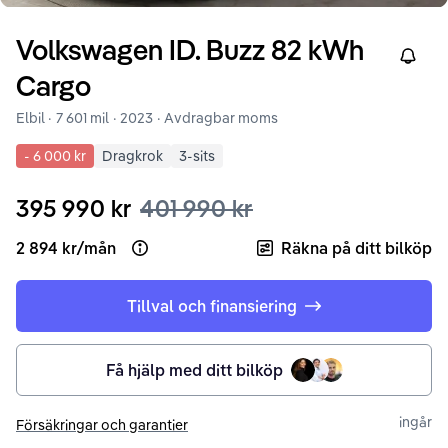
Volkswagen
ID. Buzz
82 kWh
Right
Cargo
Elbil ·
7 601 mil
·
2023
· Avdragbar moms
-
6 000 kr
Dragkrok
3-sits
395 990 kr
401 990 kr
2 894 kr
/
mån
Räkna på ditt bilköp
Open loan example
Tillval och finansiering
Få hjälp med ditt bilköp
ingår
Försäkringar och garantier