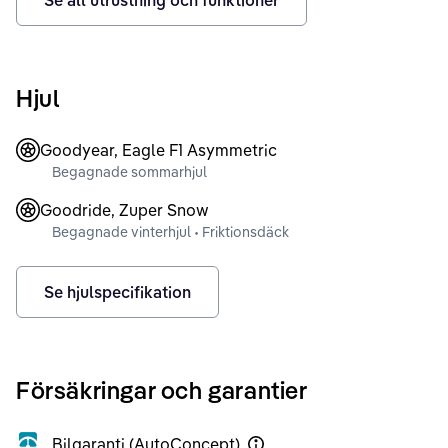
Se all utrustning och funktioner
Hjul
Goodyear, Eagle F1 Asymmetric
Begagnade sommarhjul
Goodride, Zuper Snow
Begagnade vinterhjul • Friktionsdäck
Se hjulspecifikation
Försäkringar och garantier
Bilgaranti (AutoConcept)