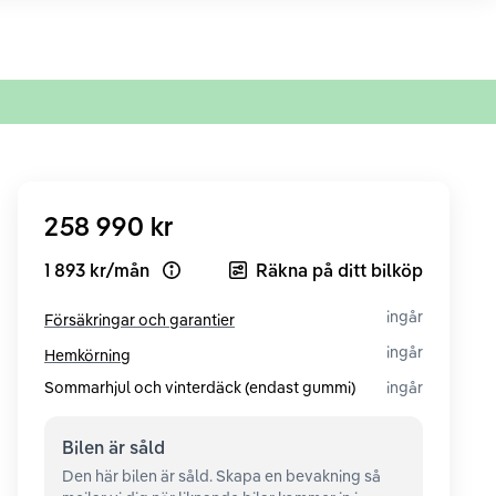
258 990 kr
1 893 kr
/
mån
Räkna på ditt bilköp
Open loan example
ingår
Försäkringar och garantier
ingår
Hemkörning
Sommarhjul och vinterdäck (endast gummi)
ingår
Bilen är
såld
Den här bilen är såld. Skapa en bevakning så