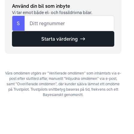
Använd din bil som inbyte
Vi tar emot både el- och fossildrivna bilar.
S
Ditt regnummer
Starta värdering
Våra omdömen utgörs av ”Verifierade omdömen” som inhämtats via e-
post efter slutförd affär, manuellt ”Inbjudna omdömen” via e-post,
samt ”Overifierade omdömen”, där kunder själva lämnat ett omdöme
på Trustpilot. Trustpilots snittbetyg baseras på tid, frekvens och ett
Bayesianskt genomsnitt.