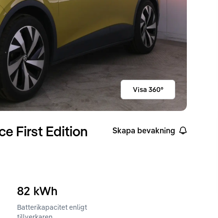
Visa 360°
e First Edition
Skapa bevakning
82
kWh
Batterikapacitet enligt
ckvidd enligt WLTP
tillverkaren