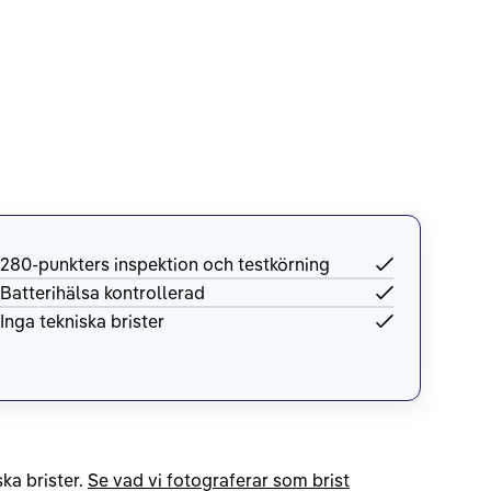
280-punkters inspektion och testkörning
Batterihälsa kontrollerad
Inga tekniska brister
ka brister.
Se vad vi fotograferar som brist