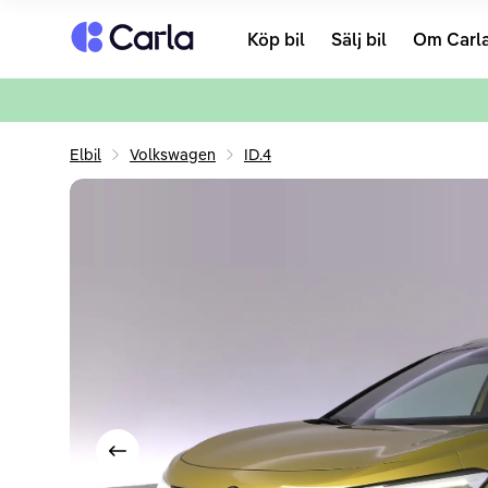
Tillbaka till startsidan
Köp bil
Sälj bil
Om Carl
Elbil
Volkswagen
ID.4
Visa föregående bild