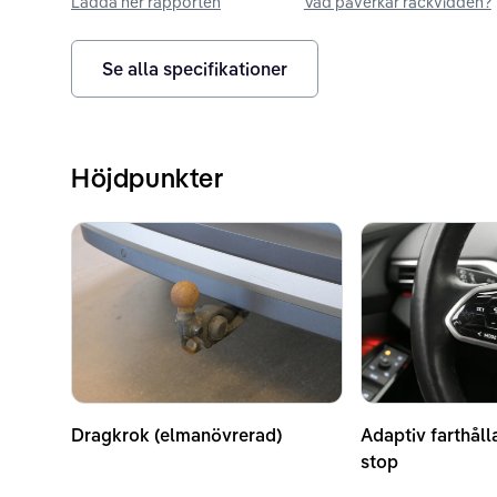
Ladda ner rapporten
Vad påverkar räckvidden?
Se alla specifikationer
Höjdpunkter
Dragkrok (elmanövrerad)
Adaptiv farthåll
stop