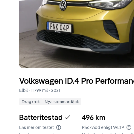
Volkswagen
ID.4
Pro Performanc
Elbil ·
11 799 mil
·
2021
Dragkrok
Nya sommardäck
Batteritestad
496
km
Läs mer om testet
Räckvidd enligt WLTP
Batteritest
Rä