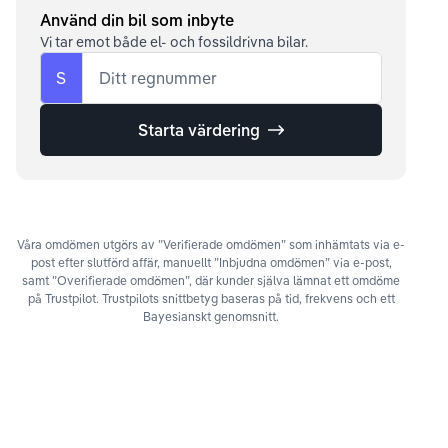
Använd din bil som inbyte
Vi tar emot både el- och fossildrivna bilar.
S
Ditt regnummer
Starta värdering
Våra omdömen utgörs av ”Verifierade omdömen” som inhämtats via e-
post efter slutförd affär, manuellt ”Inbjudna omdömen” via e-post,
samt ”Overifierade omdömen”, där kunder själva lämnat ett omdöme
på Trustpilot. Trustpilots snittbetyg baseras på tid, frekvens och ett
Bayesianskt genomsnitt.