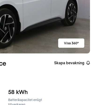
Visa 360°
ce
Skapa bevakning
58
kWh
Batterikapacitet enligt
ckvidd enligt WLTP
tillverkaren