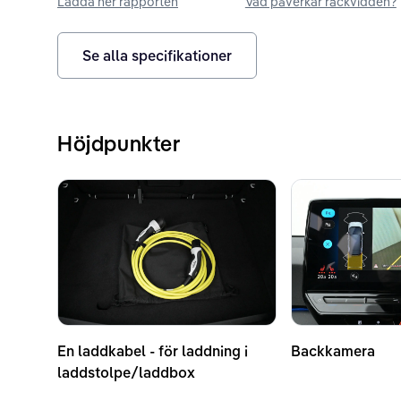
Ladda ner rapporten
Vad påverkar räckvidden?
Se alla specifikationer
Höjdpunkter
En laddkabel - för laddning i
Backkamera
laddstolpe/laddbox