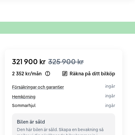
321 900 kr
325 900 kr
2 352 kr
/
mån
Räkna på ditt bilköp
Open loan example
ingår
Försäkringar och garantier
ingår
Hemkörning
Sommarhjul
ingår
Bilen är
såld
Den här bilen är såld. Skapa en bevakning så