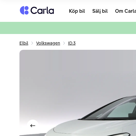
Tillbaka till startsidan
Köp bil
Sälj bil
Om Carl
Elbil
Volkswagen
ID.3
Visa föregående bild