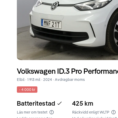
Volkswagen
ID.3
Pro Performan
Elbil ·
1 913 mil
·
2024
· Avdragbar moms
-
4 000 kr
Batteritestad
425
km
Läs mer om testet
Räckvidd enligt WLTP
Batteritest
Rä