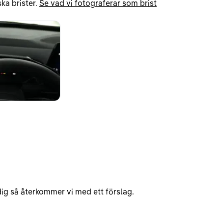
ka brister.
Se vad vi fotograferar som brist
v dig så återkommer vi med ett förslag.