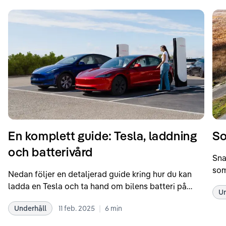
En komplett guide: Tesla, laddning
So
och batterivård
Sna
som
Nedan följer en detaljerad guide kring hur du kan
som
ladda en Tesla och ta hand om bilens batteri på
Un
kör
bästa sätt. Informationen är baserad på Teslas
dat
|
Underhåll
11 feb. 2025
6
min
rekommendationer samt våra egna erfarenheter
se 
kring elbilar. Notera att Tesla ibland uppdaterar