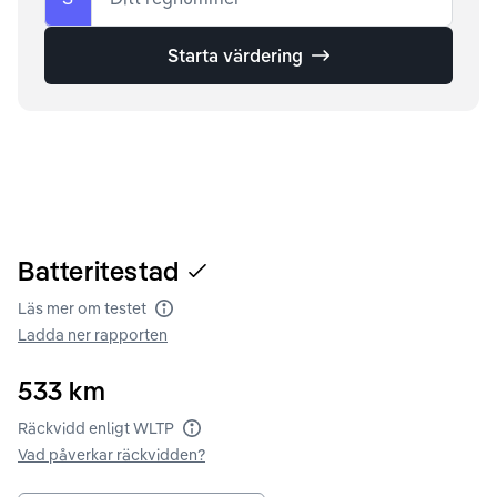
Starta värdering
Batteritestad
Läs mer om testet
Batteritest
Ladda ner rapporten
533
km
Räckvidd enligt WLTP
Räckvidd enligt WLTP
Vad påverkar räckvidden?