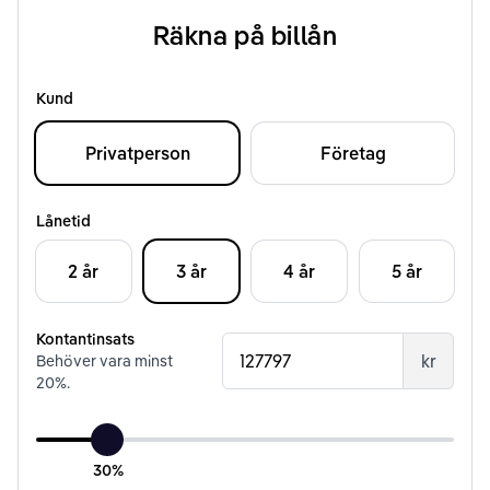
Räkna på billån
Kund
Privatperson
Företag
Lånetid
2 år
3 år
4 år
5 år
Kontantinsats
kr
Behöver vara minst
20
%.
30%