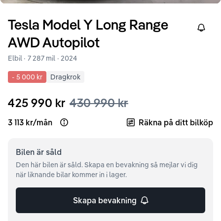
Tesla
Model Y
Long Range
Right
AWD Autopilot
Elbil ·
7 287 mil
·
2024
-
5 000 kr
Dragkrok
425 990 kr
430 990 kr
3 113 kr
/
mån
Räkna på ditt bilköp
Open loan example
Bilen är
såld
Den här bilen är såld. Skapa en bevakning så mejlar vi dig
när liknande bilar kommer in i lager.
Skapa bevakning