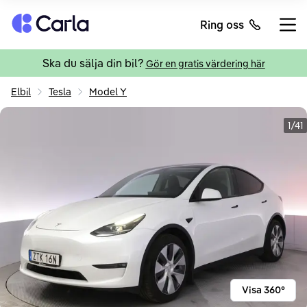
Tillbaka till startsidan
Ring oss
Öppn
Ska du sälja din bil?
Gör en gratis värdering här
Elbil
Tesla
Model Y
1/41
Visa 360°