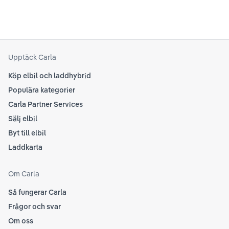
beh
sina rekommendationer, så det kan vara en bra idé
til
att kolla Teslas officiella supportsidor för den
din
senaste informationen.
att
som
Upptäck Carla
Köp elbil och laddhybrid
Populära kategorier
Carla Partner Services
Sälj elbil
Byt till elbil
Laddkarta
Om Carla
Så fungerar Carla
Frågor och svar
Om oss