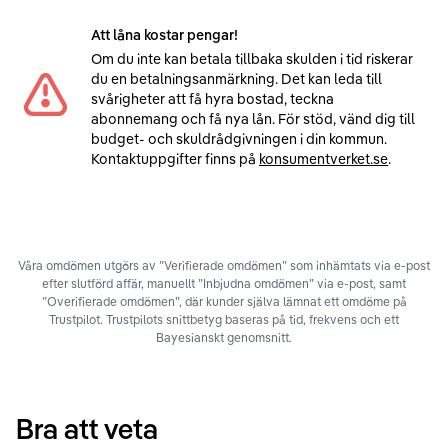
Att låna kostar pengar!
Om du inte kan betala tillbaka skulden i tid riskerar
du en betalningsanmärkning. Det kan leda till
svårigheter att få hyra bostad, teckna
abonnemang och få nya lån. För stöd, vänd dig till
budget- och skuldrådgivningen i din kommun.
Kontaktuppgifter finns på
konsumentverket.se
.
Våra omdömen utgörs av ”Verifierade omdömen” som inhämtats via e-post
efter slutförd affär, manuellt ”Inbjudna omdömen” via e-post, samt
”Overifierade omdömen”, där kunder själva lämnat ett omdöme på
Trustpilot. Trustpilots snittbetyg baseras på tid, frekvens och ett
Bayesianskt genomsnitt.
Bra att veta