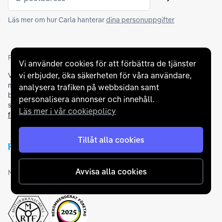
Skicka
Läs mer om hur Carla hanterar
dina personuppgifter
Partners och betallösningar
Vi använder cookies för att förbättra de tjänster
vi erbjuder, öka säkerheten för våra användare,
Vi samarbetar med
flertalet banker
för att erbjuda dig bästa
möjliga finansieringslösning och stödjer en rad olika
analysera trafiken på webbsidan samt
betalningsmetoder. För att du ska känna dig trygg vid ditt köp
personalisera annonser och innehåll.
samarbetar vi med Folksam och AutoConcept gällande
Läs mer i vår cookiepolicy
försäkringar och garantier
.
Tillåt alla cookies
Avvisa alla cookies
Medlemskap och utmärkelser