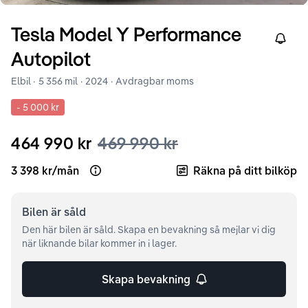
Tesla
Model Y
Performance
Right
Autopilot
Elbil ·
5 356 mil
·
2024
· Avdragbar moms
-
5 000 kr
464 990 kr
469 990 kr
3 398 kr
/
mån
Räkna på ditt bilköp
Open loan example
Bilen är
såld
Den här bilen är såld. Skapa en bevakning så mejlar vi dig
när liknande bilar kommer in i lager.
Skapa bevakning