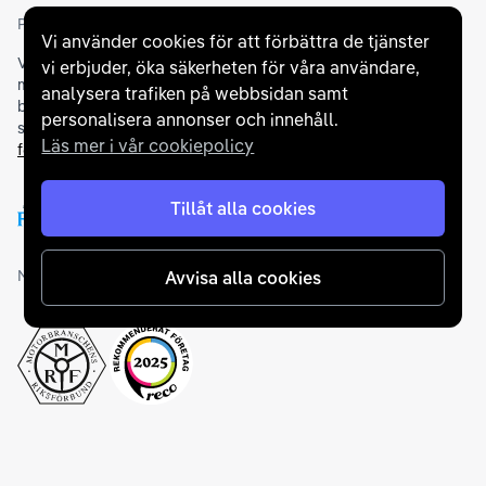
Partners och betallösningar
Vi använder cookies för att förbättra de tjänster
Vi samarbetar med
flertalet banker
för att erbjuda dig bästa
vi erbjuder, öka säkerheten för våra användare,
möjliga finansieringslösning och stödjer en rad olika
analysera trafiken på webbsidan samt
betalningsmetoder. För att du ska känna dig trygg vid ditt köp
personalisera annonser och innehåll.
samarbetar vi med Folksam och AutoConcept gällande
Läs mer i vår cookiepolicy
försäkringar och garantier
.
Tillåt alla cookies
Medlemskap och utmärkelser
Avvisa alla cookies