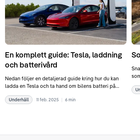
En komplett guide: Tesla, laddning
So
och batterivård
Sna
som
Nedan följer en detaljerad guide kring hur du kan
som
ladda en Tesla och ta hand om bilens batteri på
Un
kör
bästa sätt. Informationen är baserad på Teslas
dat
|
Underhåll
11 feb. 2025
6
min
rekommendationer samt våra egna erfarenheter
se 
kring elbilar. Notera att Tesla ibland uppdaterar
beh
sina rekommendationer, så det kan vara en bra idé
til
att kolla Teslas officiella supportsidor för den
din
senaste informationen.
att