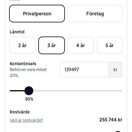
Privatperson
Företag
Lånetid
2 år
3 år
4 år
5 år
Kontantinsats
kr
Behöver vara minst
20
%.
30%
Restvärde
255 744 kr
Vad är restvärde?