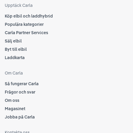
som
Upptäck Carla
Köp elbil och laddhybrid
Populära kategorier
Carla Partner Services
Sälj elbil
Byt till elbil
Laddkarta
Om Carla
Så fungerar Carla
Frågor och svar
Om oss
Magasinet
Jobba på Carla
Kontakta oss