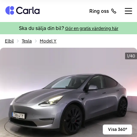
Tillbaka till startsidan
Ring oss
Öppn
Ska du sälja din bil?
Gör en gratis värdering här
Elbil
Tesla
Model Y
1/40
Visa 360°