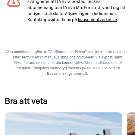
svårigheter att få hyra bostad, teckna
abonnemang och få nya lån. För stöd, vänd dig till
budget- och skuldrådgivningen i din kommun.
Kontaktuppgifter finns på
konsumentverket.se
.
Våra omdömen utgörs av ”Verifierade omdömen” som inhämtats via e-post
efter slutförd affär, manuellt ”Inbjudna omdömen” via e-post, samt
”Overifierade omdömen”, där kunder själva lämnat ett omdöme på
Trustpilot. Trustpilots snittbetyg baseras på tid, frekvens och ett
Bayesianskt genomsnitt.
Bra att veta