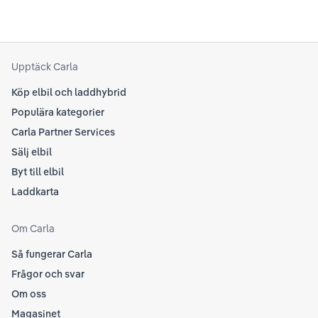
som
Upptäck Carla
Köp elbil och laddhybrid
Populära kategorier
Carla Partner Services
Sälj elbil
Byt till elbil
Laddkarta
Om Carla
Så fungerar Carla
Frågor och svar
Om oss
Magasinet