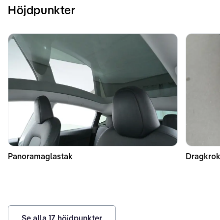
Höjdpunkter
Panoramaglastak
Dragkrok
Se alla
17
höjdpunkter