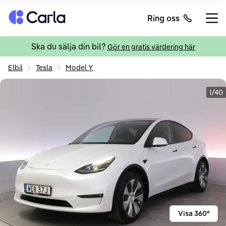
Tillbaka till startsidan
Ring oss
Öppn
Ska du sälja din bil?
Gör en gratis värdering här
Elbil
Tesla
Model Y
1/40
Visa 360°