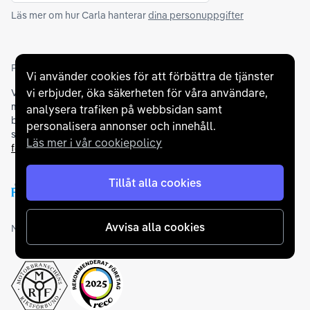
Läs mer om hur Carla hanterar
dina personuppgifter
Partners och betallösningar
Vi använder cookies för att förbättra de tjänster
vi erbjuder, öka säkerheten för våra användare,
Vi samarbetar med
flertalet banker
för att erbjuda dig bästa
möjliga finansieringslösning och stödjer en rad olika
analysera trafiken på webbsidan samt
betalningsmetoder. För att du ska känna dig trygg vid ditt köp
personalisera annonser och innehåll.
samarbetar vi med Folksam och AutoConcept gällande
Läs mer i vår cookiepolicy
försäkringar och garantier
.
Tillåt alla cookies
Avvisa alla cookies
Medlemskap och utmärkelser