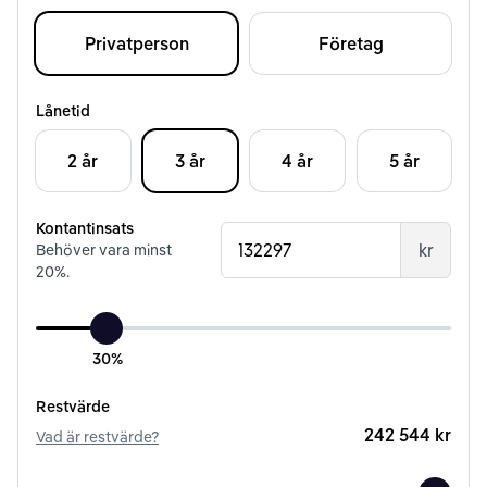
Privatperson
Företag
Lånetid
2 år
3 år
4 år
5 år
Kontantinsats
kr
Behöver vara minst
20
%.
30%
Restvärde
242 544 kr
Vad är restvärde?