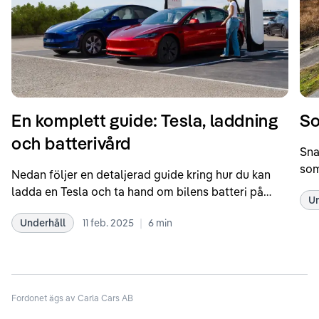
En komplett guide: Tesla, laddning
So
och batterivård
Sna
som
Nedan följer en detaljerad guide kring hur du kan
som
ladda en Tesla och ta hand om bilens batteri på
Un
kör
bästa sätt. Informationen är baserad på Teslas
dat
|
Underhåll
11 feb. 2025
6
min
rekommendationer samt våra egna erfarenheter
se 
kring elbilar. Notera att Tesla ibland uppdaterar
beh
sina rekommendationer, så det kan vara en bra idé
til
att kolla Teslas officiella supportsidor för den
din
senaste informationen.
Fordonet ägs av Carla Cars AB
att