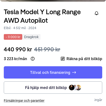
Tesla
Model Y
Long Range
Right
AWD Autopilot
Elbil ·
4 512 mil
·
2024
-
11 000 kr
Dragkrok
440 990 kr
451 990 kr
3 223 kr
/
mån
Räkna på ditt bilköp
Open loan example
Tillval och finansiering
Få hjälp med ditt bilköp
ingår
Försäkringar och garantier