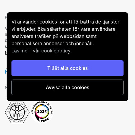
Partners och betallösningar
Vi använder cookies för att förbättra de tjänster
Vi samarbetar med
flertalet banker
för att erbjuda dig bästa
vi erbjuder, öka säkerheten för våra användare,
möjliga finansieringslösning och stödjer en rad olika
analysera trafiken på webbsidan samt
betalningsmetoder. För att du ska känna dig trygg vid ditt köp
personalisera annonser och innehåll.
samarbetar vi med Folksam och AutoConcept gällande
Läs mer i vår cookiepolicy
försäkringar och garantier
.
Tillåt alla cookies
Avvisa alla cookies
Medlemskap och utmärkelser