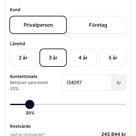
Kund
Privatperson
Företag
Lånetid
2 år
3 år
4 år
5 år
Kontantinsats
kr
Behöver vara minst
20
%.
30%
Restvärde
245 844 kr
Vad är restvärde?