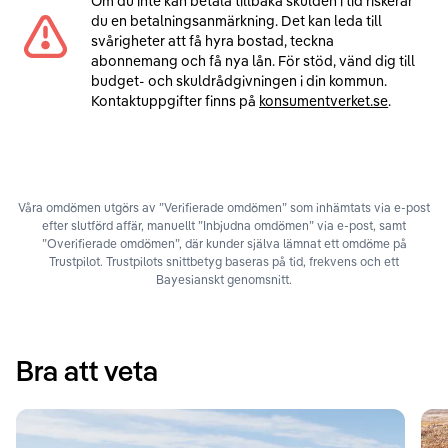
Om du inte kan betala tillbaka skulden i tid riskerar
du en betalningsanmärkning. Det kan leda till
svårigheter att få hyra bostad, teckna
abonnemang och få nya lån. För stöd, vänd dig till
budget- och skuldrådgivningen i din kommun.
Kontaktuppgifter finns på
konsumentverket.se
.
Våra omdömen utgörs av ”Verifierade omdömen” som inhämtats via e-post
efter slutförd affär, manuellt ”Inbjudna omdömen” via e-post, samt
”Overifierade omdömen”, där kunder själva lämnat ett omdöme på
Trustpilot. Trustpilots snittbetyg baseras på tid, frekvens och ett
Bayesianskt genomsnitt.
Bra att veta