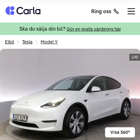
Tillbaka till startsidan
Ring oss
Öppn
Ska du sälja din bil?
Gör en gratis värdering här
Elbil
Tesla
Model Y
1/41
Visa 360°