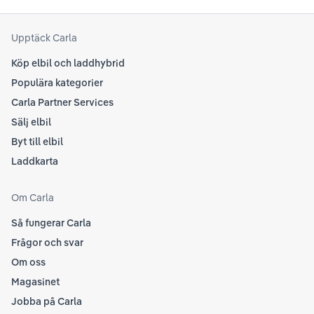
senaste informationen.
att
som
Upptäck Carla
Köp elbil och laddhybrid
Populära kategorier
Carla Partner Services
Sälj elbil
Byt till elbil
Laddkarta
Om Carla
Så fungerar Carla
Frågor och svar
Om oss
Magasinet
Jobba på Carla