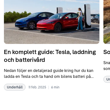
En komplett guide: Tesla, laddning
So
och batterivård
Sna
som
Nedan följer en detaljerad guide kring hur du kan
som
ladda en Tesla och ta hand om bilens batteri på
Un
kör
bästa sätt. Informationen är baserad på Teslas
dat
|
Underhåll
11 feb. 2025
6
min
rekommendationer samt våra egna erfarenheter
se 
kring elbilar. Notera att Tesla ibland uppdaterar
beh
sina rekommendationer, så det kan vara en bra idé
til
att kolla Teslas officiella supportsidor för den
din