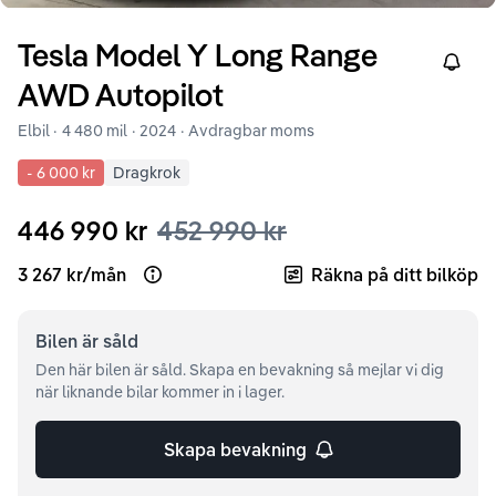
Tesla
Model Y
Long Range
Right
AWD Autopilot
Elbil ·
4 480 mil
·
2024
· Avdragbar moms
-
6 000 kr
Dragkrok
446 990 kr
452 990 kr
3 267 kr
/
mån
Räkna på ditt bilköp
Open loan example
Bilen är
såld
Den här bilen är såld. Skapa en bevakning så mejlar vi dig
när liknande bilar kommer in i lager.
Skapa bevakning