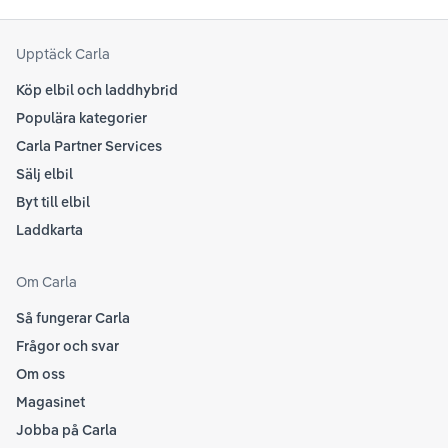
senaste informationen.
att
som
Upptäck Carla
Köp elbil och laddhybrid
Populära kategorier
Carla Partner Services
Sälj elbil
Byt till elbil
Laddkarta
Om Carla
Så fungerar Carla
Frågor och svar
Om oss
Magasinet
Jobba på Carla