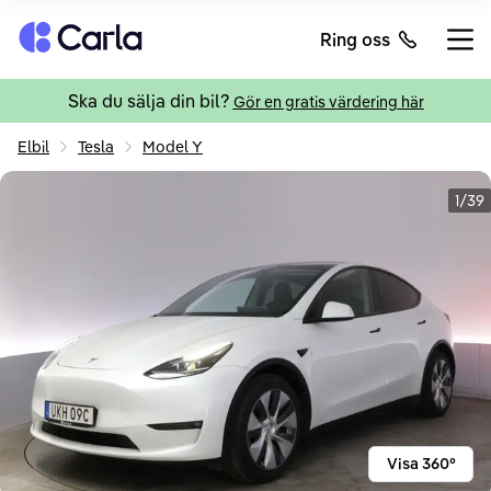
Tillbaka till startsidan
Ring oss
Öppn
Ska du sälja din bil?
Gör en gratis värdering här
Elbil
Tesla
Model Y
1/39
Visa 360°