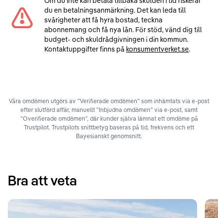
Om du inte kan betala tillbaka skulden i tid riskerar
du en betalningsanmärkning. Det kan leda till
svårigheter att få hyra bostad, teckna
abonnemang och få nya lån. För stöd, vänd dig till
budget- och skuldrådgivningen i din kommun.
Kontaktuppgifter finns på
konsumentverket.se
.
Våra omdömen utgörs av ”Verifierade omdömen” som inhämtats via e-post
efter slutförd affär, manuellt ”Inbjudna omdömen” via e-post, samt
”Overifierade omdömen”, där kunder själva lämnat ett omdöme på
Trustpilot. Trustpilots snittbetyg baseras på tid, frekvens och ett
Bayesianskt genomsnitt.
Bra att veta