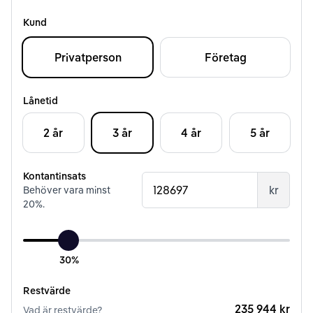
Kund
Privatperson
Företag
Lånetid
2 år
3 år
4 år
5 år
Kontantinsats
kr
Behöver vara minst
20
%.
30%
Restvärde
235 944 kr
Vad är restvärde?