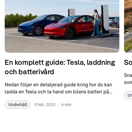
En komplett guide: Tesla, laddning
So
och batterivård
Sna
som
Nedan följer en detaljerad guide kring hur du kan
som
ladda en Tesla och ta hand om bilens batteri på
Un
kör
bästa sätt. Informationen är baserad på Teslas
dat
|
Underhåll
11 feb. 2025
6
min
rekommendationer samt våra egna erfarenheter
se 
kring elbilar. Notera att Tesla ibland uppdaterar
beh
sina rekommendationer, så det kan vara en bra idé
til
att kolla Teslas officiella supportsidor för den
din