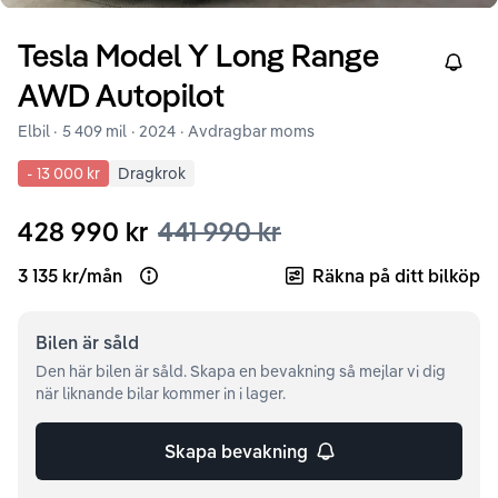
Tesla
Model Y
Long Range
Right
AWD Autopilot
Elbil ·
5 409 mil
·
2024
· Avdragbar moms
-
13 000 kr
Dragkrok
428 990 kr
441 990 kr
3 135 kr
/
mån
Räkna på ditt bilköp
Open loan example
Bilen är
såld
Den här bilen är såld. Skapa en bevakning så mejlar vi dig
när liknande bilar kommer in i lager.
Skapa bevakning