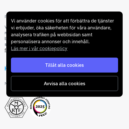
Partners och betallösningar
Vi använder cookies för att förbättra de tjänster
Vi samarbetar med
flertalet banker
för att erbjuda dig bästa
vi erbjuder, öka säkerheten för våra användare,
möjliga finansieringslösning och stödjer en rad olika
analysera trafiken på webbsidan samt
betalningsmetoder. För att du ska känna dig trygg vid ditt köp
personalisera annonser och innehåll.
samarbetar vi med Folksam och AutoConcept gällande
Läs mer i vår cookiepolicy
försäkringar och garantier
.
Tillåt alla cookies
Avvisa alla cookies
Medlemskap och utmärkelser