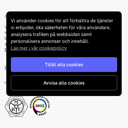
Partners och betallösningar
Vi använder cookies för att förbättra de tjänster
Vi samarbetar med
flertalet banker
för att erbjuda dig bästa
vi erbjuder, öka säkerheten för våra användare,
möjliga finansieringslösning och stödjer en rad olika
analysera trafiken på webbsidan samt
betalningsmetoder. För att du ska känna dig trygg vid ditt köp
personalisera annonser och innehåll.
samarbetar vi med Folksam och AutoConcept gällande
Läs mer i vår cookiepolicy
försäkringar och garantier
.
Tillåt alla cookies
Avvisa alla cookies
Medlemskap och utmärkelser