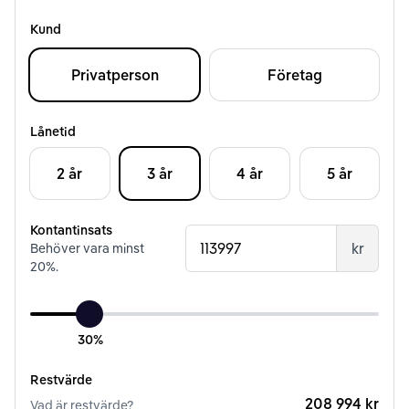
Kund
Privatperson
Företag
Lånetid
2 år
3 år
4 år
5 år
Kontantinsats
kr
Behöver vara minst
20
%.
30%
Restvärde
208 994 kr
Vad är restvärde?