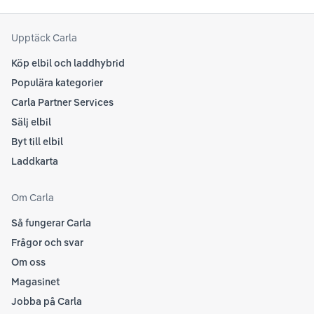
senaste informationen.
att
som
Upptäck Carla
Köp elbil och laddhybrid
Populära kategorier
Carla Partner Services
Sälj elbil
Byt till elbil
Laddkarta
Om Carla
Så fungerar Carla
Frågor och svar
Om oss
Magasinet
Jobba på Carla