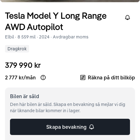
Tesla
Model Y
Long Range
Right
AWD Autopilot
Elbil ·
8 559 mil
·
2024
· Avdragbar moms
Dragkrok
379 990 kr
2 777 kr
/
mån
Räkna på ditt bilköp
Open loan example
Bilen är
såld
Den här bilen är såld. Skapa en bevakning så mejlar vi dig
när liknande bilar kommer in i lager.
Skapa bevakning