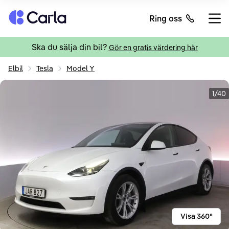
Tillbaka till startsidan
Ring oss
Öppn
Ska du sälja din bil?
Gör en gratis värdering här
Elbil
Tesla
Model Y
1/40
Visa 360°