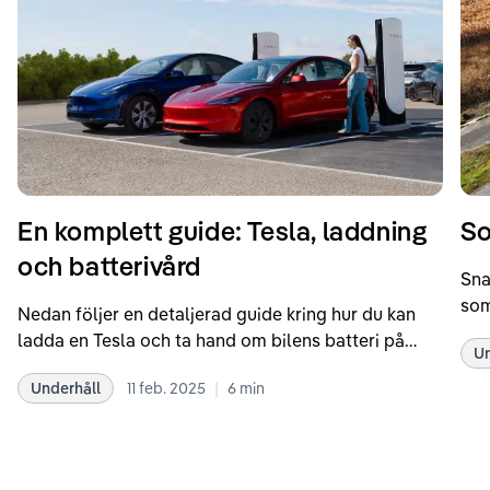
En komplett guide: Tesla, laddning
So
och batterivård
Sna
som
Nedan följer en detaljerad guide kring hur du kan
som
ladda en Tesla och ta hand om bilens batteri på
Un
kör
bästa sätt. Informationen är baserad på Teslas
dat
|
Underhåll
11 feb. 2025
6
min
rekommendationer samt våra egna erfarenheter
se 
kring elbilar. Notera att Tesla ibland uppdaterar
beh
sina rekommendationer, så det kan vara en bra idé
til
att kolla Teslas officiella supportsidor för den
din