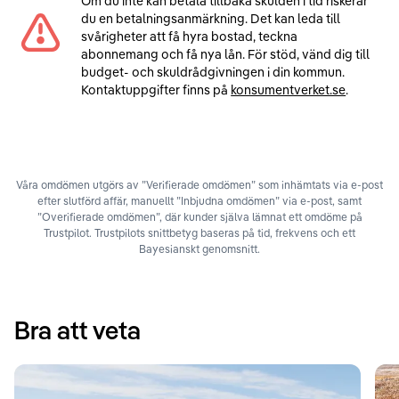
Om du inte kan betala tillbaka skulden i tid riskerar
du en betalningsanmärkning. Det kan leda till
svårigheter att få hyra bostad, teckna
abonnemang och få nya lån. För stöd, vänd dig till
budget- och skuldrådgivningen i din kommun.
Kontaktuppgifter finns på
konsumentverket.se
.
Våra omdömen utgörs av ”Verifierade omdömen” som inhämtats via e-post
efter slutförd affär, manuellt ”Inbjudna omdömen” via e-post, samt
”Overifierade omdömen”, där kunder själva lämnat ett omdöme på
Trustpilot. Trustpilots snittbetyg baseras på tid, frekvens och ett
Bayesianskt genomsnitt.
Bra att veta