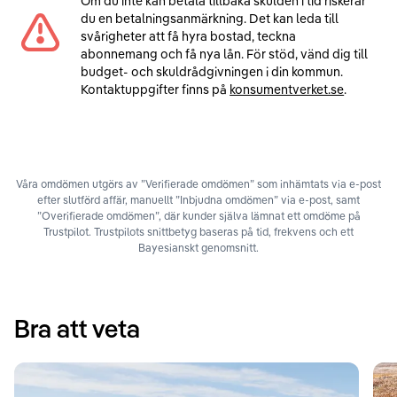
Om du inte kan betala tillbaka skulden i tid riskerar
du en betalningsanmärkning. Det kan leda till
svårigheter att få hyra bostad, teckna
abonnemang och få nya lån. För stöd, vänd dig till
budget- och skuldrådgivningen i din kommun.
Kontaktuppgifter finns på
konsumentverket.se
.
Våra omdömen utgörs av ”Verifierade omdömen” som inhämtats via e-post
efter slutförd affär, manuellt ”Inbjudna omdömen” via e-post, samt
”Overifierade omdömen”, där kunder själva lämnat ett omdöme på
Trustpilot. Trustpilots snittbetyg baseras på tid, frekvens och ett
Bayesianskt genomsnitt.
Bra att veta