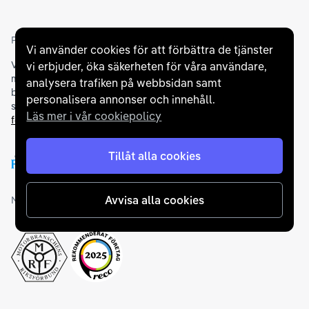
Partners och betallösningar
Vi använder cookies för att förbättra de tjänster
Vi samarbetar med
flertalet banker
för att erbjuda dig bästa
vi erbjuder, öka säkerheten för våra användare,
möjliga finansieringslösning och stödjer en rad olika
analysera trafiken på webbsidan samt
betalningsmetoder. För att du ska känna dig trygg vid ditt köp
personalisera annonser och innehåll.
samarbetar vi med Folksam och AutoConcept gällande
Läs mer i vår cookiepolicy
försäkringar och garantier
.
Tillåt alla cookies
Avvisa alla cookies
Medlemskap och utmärkelser