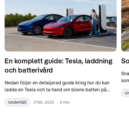
En komplett guide: Tesla, laddning
So
och batterivård
Sna
som
Nedan följer en detaljerad guide kring hur du kan
som
ladda en Tesla och ta hand om bilens batteri på
Un
kör
bästa sätt. Informationen är baserad på Teslas
dat
|
Underhåll
11 feb. 2025
6
min
rekommendationer samt våra egna erfarenheter
se 
kring elbilar. Notera att Tesla ibland uppdaterar
beh
sina rekommendationer, så det kan vara en bra idé
til
att kolla Teslas officiella supportsidor för den
din