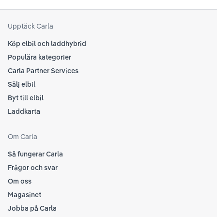
senaste informationen.
att
som
Upptäck Carla
Köp elbil och laddhybrid
Populära kategorier
Carla Partner Services
Sälj elbil
Byt till elbil
Laddkarta
Om Carla
Så fungerar Carla
Frågor och svar
Om oss
Magasinet
Jobba på Carla