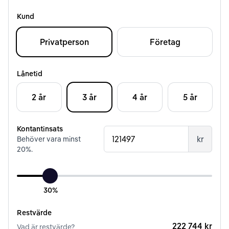
Kund
Privatperson
Företag
Lånetid
2 år
3 år
4 år
5 år
Kontantinsats
kr
Behöver vara minst
20
%.
30%
Restvärde
222 744 kr
Vad är restvärde?