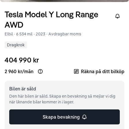
Tesla
Model Y
Long Range
Right
AWD
Elbil ·
6 534 mil
·
2023
· Avdragbar moms
Dragkrok
404 990 kr
2 960 kr
/
mån
Räkna på ditt bilköp
Open loan example
Bilen är
såld
Den här bilen är såld. Skapa en bevakning så mejlar vi dig
när liknande bilar kommer in i lager.
Skapa bevakning