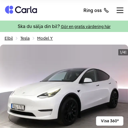
Tillbaka till startsidan
Ring oss
Öppn
Ska du sälja din bil?
Gör en gratis värdering här
Elbil
Tesla
Model Y
1/41
Visa 360°