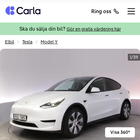
Tillbaka till startsidan
Ring oss
Öppn
Ska du sälja din bil?
Gör en gratis värdering här
Elbil
Tesla
Model Y
1/39
Visa 360°