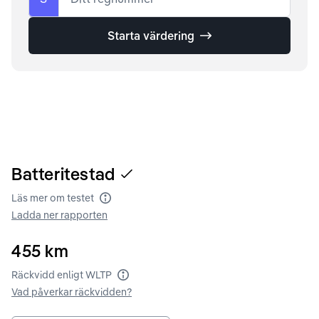
Starta värdering
Batteritestad
Läs mer om testet
Batteritest
Ladda ner rapporten
455
km
Räckvidd enligt WLTP
Räckvidd enligt WLTP
Vad påverkar räckvidden?