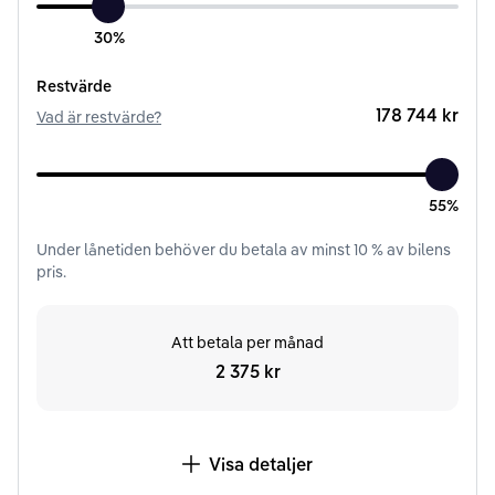
30%
Restvärde
178 744 kr
Vad är restvärde?
55%
Under
lånetiden
behöver du betala av minst
10
% av bilens
pris.
Att betala per månad
2 375 kr
Visa detaljer