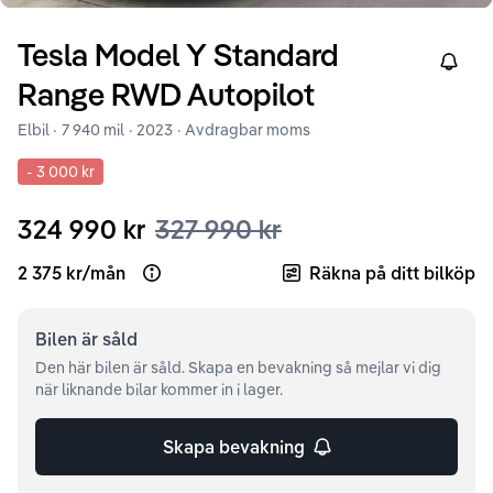
Tesla
Model Y
Standard
Right
Range RWD Autopilot
Elbil ·
7 940 mil
·
2023
· Avdragbar moms
-
3 000 kr
324 990 kr
327 990 kr
2 375 kr
/
mån
Räkna på ditt bilköp
Open loan example
Bilen är
såld
Den här bilen är såld. Skapa en bevakning så mejlar vi dig
när liknande bilar kommer in i lager.
Skapa bevakning