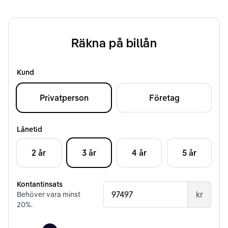
Räkna på billån
Kund
Privatperson
Företag
Lånetid
2 år
3 år
4 år
5 år
Kontantinsats
kr
Behöver vara minst
20
%.