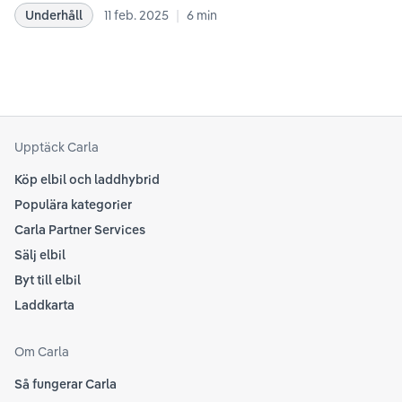
dat
|
Underhåll
11 feb. 2025
6
min
rekommendationer samt våra egna erfarenheter
se 
kring elbilar. Notera att Tesla ibland uppdaterar
beh
sina rekommendationer, så det kan vara en bra idé
til
att kolla Teslas officiella supportsidor för den
din
senaste informationen.
att
som
Upptäck Carla
Köp elbil och laddhybrid
Populära kategorier
Carla Partner Services
Sälj elbil
Byt till elbil
Laddkarta
Om Carla
Så fungerar Carla