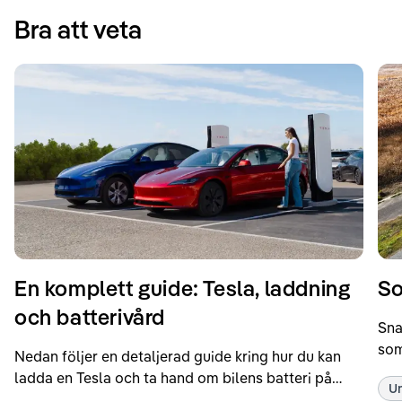
Bra att veta
En komplett guide: Tesla, laddning
So
och batterivård
Sna
som
Nedan följer en detaljerad guide kring hur du kan
som
ladda en Tesla och ta hand om bilens batteri på
Un
kör
bästa sätt. Informationen är baserad på Teslas