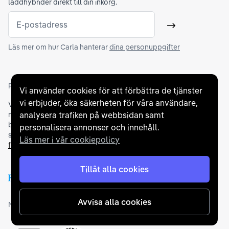
laddhybrider direkt till din inkorg.
E-postadress
Skicka
Läs mer om hur Carla hanterar
dina personuppgifter
Partners och betallösningar
Vi använder cookies för att förbättra de tjänster
vi erbjuder, öka säkerheten för våra användare,
Vi samarbetar med
flertalet banker
för att erbjuda dig bästa
analysera trafiken på webbsidan samt
möjliga finansieringslösning och stödjer en rad olika
betalningsmetoder. För att du ska känna dig trygg vid ditt köp
personalisera annonser och innehåll.
samarbetar vi med Folksam och AutoConcept gällande
Läs mer i vår cookiepolicy
försäkringar och garantier
.
Tillåt alla cookies
Avvisa alla cookies
Medlemskap och utmärkelser