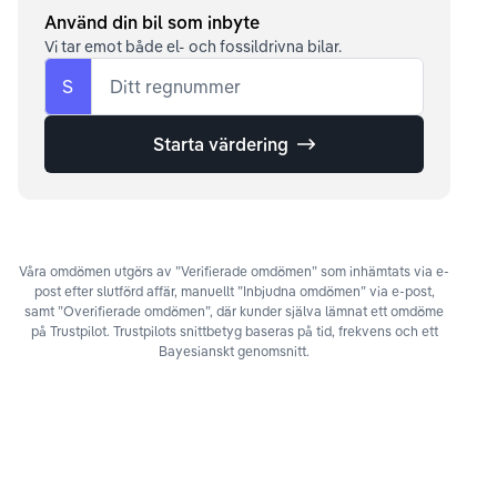
Använd din bil som inbyte
Vi tar emot både el- och fossildrivna bilar.
S
Ditt regnummer
Starta värdering
Våra omdömen utgörs av ”Verifierade omdömen” som inhämtats via e-
post efter slutförd affär, manuellt ”Inbjudna omdömen” via e-post,
samt ”Overifierade omdömen”, där kunder själva lämnat ett omdöme
på Trustpilot. Trustpilots snittbetyg baseras på tid, frekvens och ett
Bayesianskt genomsnitt.