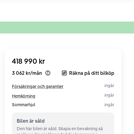
418 990 kr
3 062 kr
/
mån
Räkna på ditt bilköp
Open loan example
ingår
Försäkringar och garantier
ingår
Hemkörning
Sommarhjul
ingår
Bilen är
såld
Den här bilen är såld. Skapa en bevakning så