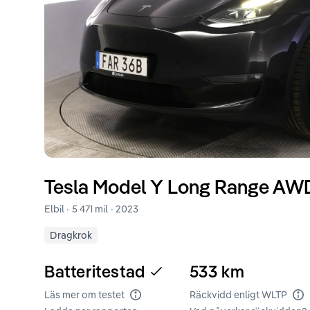
Tesla
Model Y
Long Range AWD
Elbil ·
5 471 mil
·
2023
Dragkrok
Batteritestad
533
km
Läs mer om testet
Räckvidd enligt WLTP
Batteritest
Rä