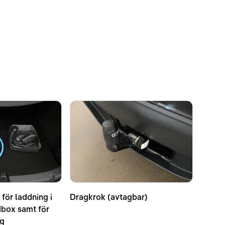
 för laddning i
Dragkrok (avtagbar)
dbox samt för
ag