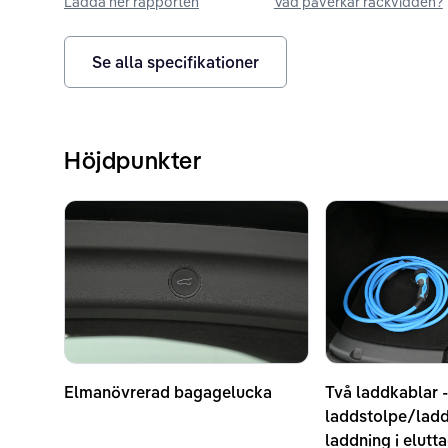
Ladda ner rapporten
Vad påverkar räckvidden?
Se alla specifikationer
Höjdpunkter
Elmanövrerad bagagelucka
Två laddkablar -
laddstolpe/lad
laddning i elutt