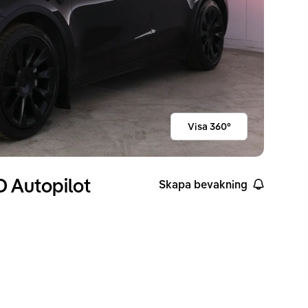
Visa 360°
 Autopilot
Skapa bevakning
ckvidd enligt WLTP