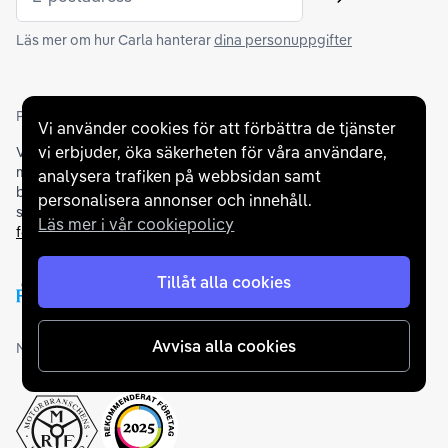
Skicka
Läs mer om hur Carla hanterar
dina personuppgifter
Partners och betallösningar
Vi använder cookies för att förbättra de tjänster
vi erbjuder, öka säkerheten för våra användare,
Vi samarbetar med
flertalet banker
för att erbjuda dig bästa
möjliga finansieringslösning och stödjer en rad olika
analysera trafiken på webbsidan samt
betalningsmetoder. För att du ska känna dig trygg vid ditt köp
personalisera annonser och innehåll.
samarbetar vi med Folksam och AutoConcept gällande
Läs mer i vår cookiepolicy
försäkringar och garantier
.
Tillåt alla cookies
Avvisa alla cookies
Medlemskap och utmärkelser