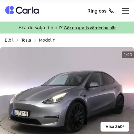
Tillbaka till startsidan
Ring oss
Öppn
Ska du sälja din bil?
Gör en gratis värdering här
Elbil
Tesla
Model Y
1/40
Visa 360°