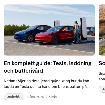
En komplett guide: Tesla, laddning
So
och batterivård
Sna
som
Nedan följer en detaljerad guide kring hur du kan
som
ladda en Tesla och ta hand om bilens batteri på
Un
kör
bästa sätt. Informationen är baserad på Teslas
dat
|
Underhåll
11 feb. 2025
6
min
rekommendationer samt våra egna erfarenheter
se 
kring elbilar. Notera att Tesla ibland uppdaterar