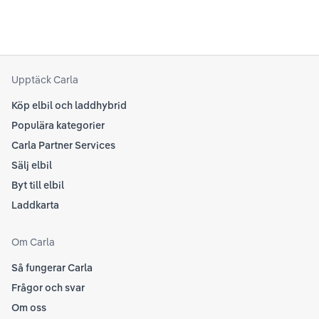
beh
sina rekommendationer, så det kan vara en bra idé
til
att kolla Teslas officiella supportsidor för den
din
senaste informationen.
att
som
Upptäck Carla
Köp elbil och laddhybrid
Populära kategorier
Carla Partner Services
Sälj elbil
Byt till elbil
Laddkarta
Om Carla
Så fungerar Carla
Frågor och svar
Om oss