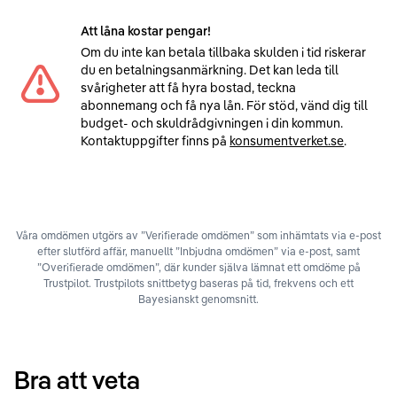
Att låna kostar pengar!
Om du inte kan betala tillbaka skulden i tid riskerar
du en betalningsanmärkning. Det kan leda till
svårigheter att få hyra bostad, teckna
abonnemang och få nya lån. För stöd, vänd dig till
budget- och skuldrådgivningen i din kommun.
Kontaktuppgifter finns på
konsumentverket.se
.
Våra omdömen utgörs av ”Verifierade omdömen” som inhämtats via e-post
efter slutförd affär, manuellt ”Inbjudna omdömen” via e-post, samt
”Overifierade omdömen”, där kunder själva lämnat ett omdöme på
Trustpilot. Trustpilots snittbetyg baseras på tid, frekvens och ett
Bayesianskt genomsnitt.
Bra att veta