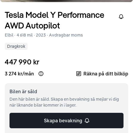
Tesla
Model Y
Performance
Right
AWD Autopilot
Elbil ·
4 618 mil
·
2023
· Avdragbar moms
Dragkrok
447 990 kr
3 274 kr
/
mån
Räkna på ditt bilköp
Open loan example
Bilen är
såld
Den här bilen är såld. Skapa en bevakning så mejlar vi dig
när liknande bilar kommer in i lager.
Skapa bevakning