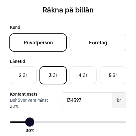
Räkna på billån
Kund
Privatperson
Företag
Lånetid
2 år
3 år
4 år
5 år
Kontantinsats
kr
Behöver vara minst
20
%.
30%