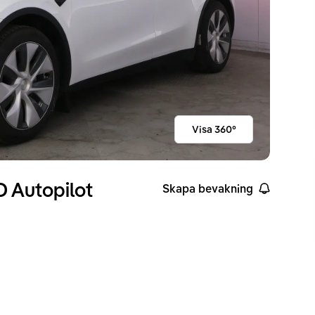
Visa 360°
 Autopilot
Skapa bevakning
ckvidd enligt WLTP