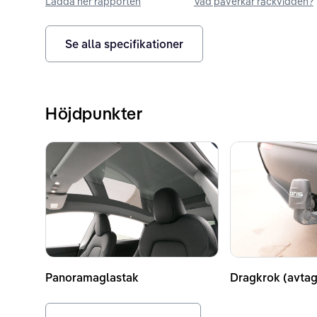
Ladda ner rapporten
Vad påverkar räckvidden?
Se alla specifikationer
Höjdpunkter
Panoramaglastak
Dragkrok (avtag