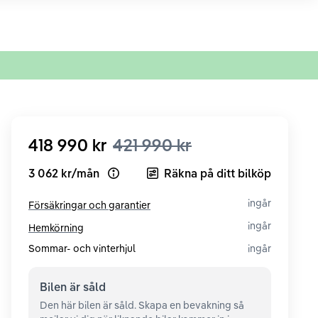
418 990 kr
421 990 kr
3 062 kr
/
mån
Räkna på ditt bilköp
Open loan example
ingår
Försäkringar och garantier
ingår
Hemkörning
Sommar- och vinterhjul
ingår
Bilen är
såld
Den här bilen är såld. Skapa en bevakning så