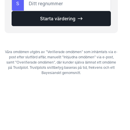
S
Ditt regnummer
Starta värdering
Våra omdömen utgörs av ”Verifierade omdömen” som inhämtats via e-
post efter slutförd affär, manuellt ”Inbjudna omdömen” via e-post,
samt ”Overifierade omdömen”, där kunder själva lämnat ett omdöme
på Trustpilot. Trustpilots snittbetyg baseras på tid, frekvens och ett
Bayesianskt genomsnitt.