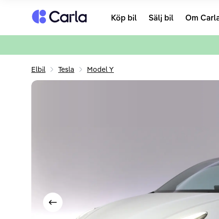
Tillbaka till startsidan
Köp bil
Sälj bil
Om Carl
Elbil
Tesla
Model Y
Visa föregående bild