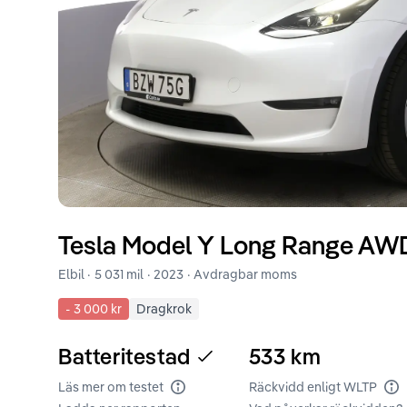
Tesla
Model Y
Long Range AWD
Elbil ·
5 031 mil
·
2023
· Avdragbar moms
-
3 000 kr
Dragkrok
Batteritestad
533
km
Läs mer om testet
Räckvidd enligt WLTP
Batteritest
Rä