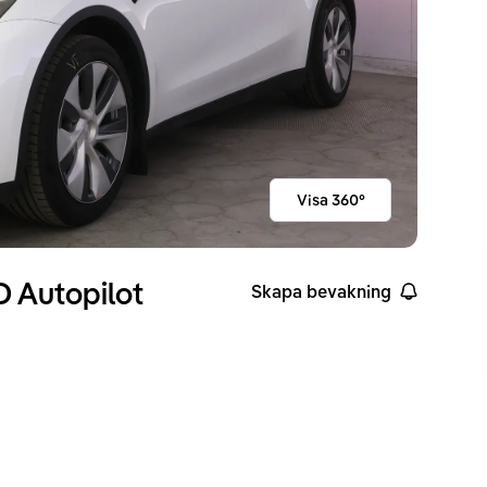
Visa 360°
 Autopilot
Skapa bevakning
ckvidd enligt WLTP