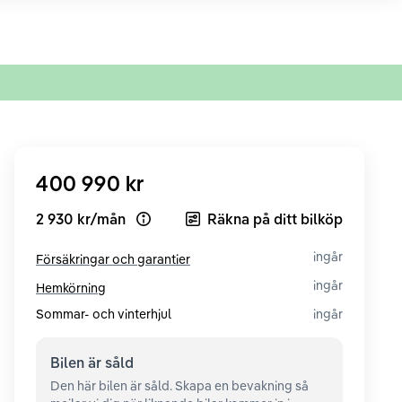
400 990 kr
2 930 kr
/
mån
Räkna på ditt bilköp
Open loan example
ingår
Försäkringar och garantier
ingår
Hemkörning
Sommar- och vinterhjul
ingår
Bilen är
såld
Den här bilen är såld. Skapa en bevakning så