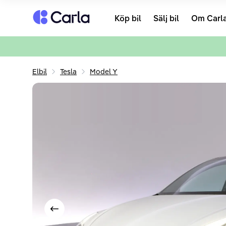
Tillbaka till startsidan
Köp bil
Sälj bil
Om Carl
Elbil
Tesla
Model Y
Visa föregående bild