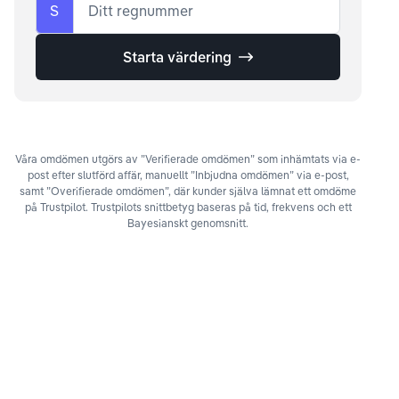
S
Ditt regnummer
Starta värdering
Våra omdömen utgörs av ”Verifierade omdömen” som inhämtats via e-
post efter slutförd affär, manuellt ”Inbjudna omdömen” via e-post,
samt ”Overifierade omdömen”, där kunder själva lämnat ett omdöme
på Trustpilot. Trustpilots snittbetyg baseras på tid, frekvens och ett
Bayesianskt genomsnitt.