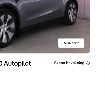
Visa 360°
 Autopilot
Skapa bevakning
ckvidd enligt WLTP