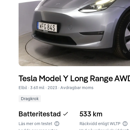
Tesla
Model Y
Long Range AWD
Elbil ·
3 611 mil
·
2023
· Avdragbar moms
Dragkrok
Batteritestad
533
km
Läs mer om testet
Räckvidd enligt WLTP
Batteritest
Rä