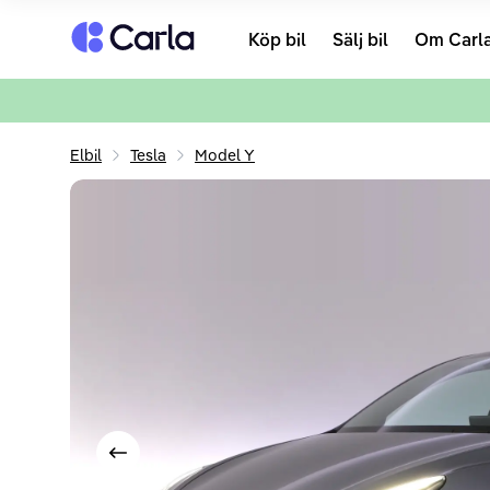
Tillbaka till startsidan
Köp bil
Sälj bil
Om Carl
Elbil
Tesla
Model Y
Visa föregående bild