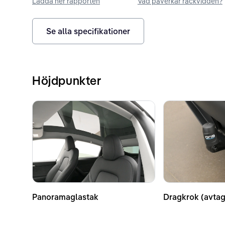
Ladda ner rapporten
Vad påverkar räckvidden?
Se alla specifikationer
Höjdpunkter
Panoramaglastak
Dragkrok (avtag