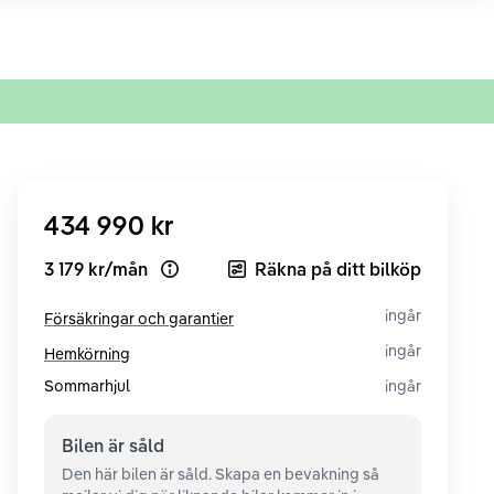
434 990 kr
3 179 kr
/
mån
Räkna på ditt bilköp
Open loan example
ingår
Försäkringar och garantier
ingår
Hemkörning
Sommarhjul
ingår
Bilen är
såld
Den här bilen är såld. Skapa en bevakning så