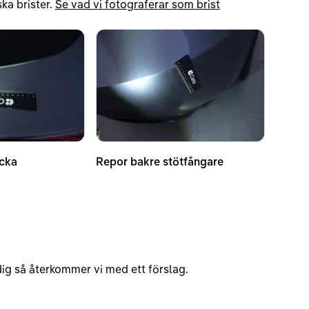
ka brister.
Se vad vi fotograferar som brist
cka
Repor bakre stötfångare
v dig så återkommer vi med ett förslag.