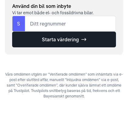
Använd din bil som inbyte
Vi tar emot både el- och fossildrivna bilar.
S
Ditt regnummer
Starta värdering
Våra omdömen utgörs av ”Verifierade omdömen” som inhämtats via e-
post efter slutförd affär, manuellt ”Inbjudna omdömen” via e-post,
samt ”Overifierade omdömen”, där kunder själva lämnat ett omdöme
på Trustpilot. Trustpilots snittbetyg baseras på tid, frekvens och ett
Bayesianskt genomsnitt.