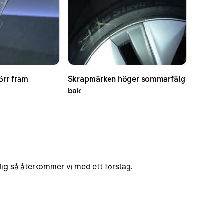
örr fram
Skrapmärken höger sommarfälg
bak
v dig så återkommer vi med ett förslag.