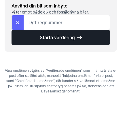
Använd din bil som inbyte
Vi tar emot både el- och fossildrivna bilar.
S
Ditt regnummer
Starta värdering
Våra omdömen utgörs av ”Verifierade omdömen” som inhämtats via e-
post efter slutförd affär, manuellt ”Inbjudna omdömen” via e-post,
samt ”Overifierade omdömen”, där kunder själva lämnat ett omdöme
på Trustpilot. Trustpilots snittbetyg baseras på tid, frekvens och ett
Bayesianskt genomsnitt.