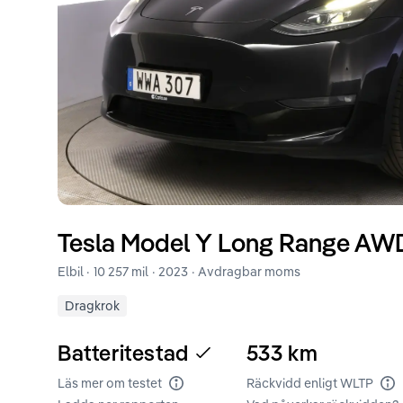
Tesla
Model Y
Long Range AWD
Elbil ·
10 257 mil
·
2023
· Avdragbar moms
Dragkrok
Batteritestad
533
km
Läs mer om testet
Räckvidd enligt WLTP
Batteritest
Rä