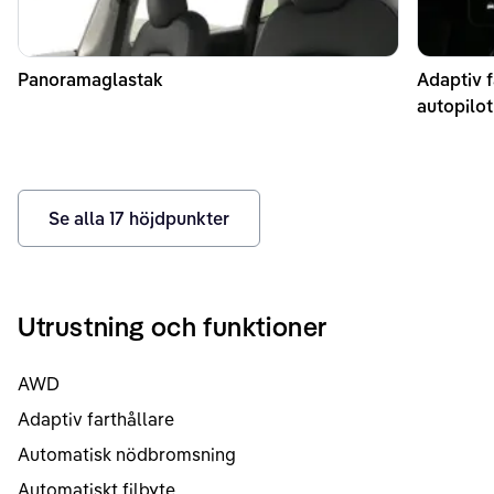
Panoramaglastak
Adaptiv 
autopilot
Se alla
17
höjdpunkter
Utrustning och funktioner
AWD
Adaptiv farthållare
Automatisk nödbromsning
Automatiskt filbyte