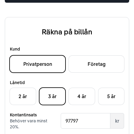
Räkna på billån
Kund
Privatperson
Företag
Lånetid
2 år
3 år
4 år
5 år
Kontantinsats
kr
Behöver vara minst
20
%.