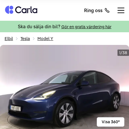
Tillbaka till startsidan
Ring oss
Öppn
Ska du sälja din bil?
Gör en gratis värdering här
Elbil
Tesla
Model Y
1/38
Visa 360°