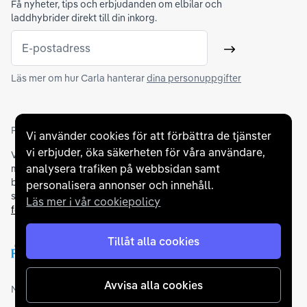
Få nyheter, tips och erbjudanden om elbilar och
laddhybrider direkt till din inkorg.
E-postadress
Skicka
Läs mer om hur Carla hanterar
dina personuppgifter
Partners och betallösningar
Vi använder cookies för att förbättra de tjänster
vi erbjuder, öka säkerheten för våra användare,
Vi samarbetar med
flertalet banker
för att erbjuda dig bästa
analysera trafiken på webbsidan samt
möjliga finansieringslösning och stödjer en rad olika
betalningsmetoder. För att du ska känna dig trygg vid ditt köp
personalisera annonser och innehåll.
samarbetar vi med Folksam och AutoConcept gällande
Läs mer i vår cookiepolicy
försäkringar och garantier
.
Tillåt alla cookies
Avvisa alla cookies
Medlemskap och utmärkelser