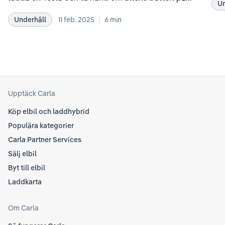
Un
kör
bästa sätt. Informationen är baserad på Teslas
dat
|
Underhåll
11 feb. 2025
6
min
rekommendationer samt våra egna erfarenheter
se 
kring elbilar. Notera att Tesla ibland uppdaterar
beh
sina rekommendationer, så det kan vara en bra idé
til
att kolla Teslas officiella supportsidor för den
din
senaste informationen.
att
som
Upptäck Carla
Köp elbil och laddhybrid
Populära kategorier
Carla Partner Services
Sälj elbil
Byt till elbil
Laddkarta
Om Carla