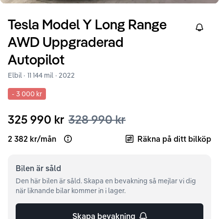
Tesla
Model Y
Long Range
Right
AWD Uppgraderad
Autopilot
Elbil ·
11 144 mil
·
2022
-
3 000 kr
325 990 kr
328 990 kr
2 382 kr
/
mån
Räkna på ditt bilköp
Open loan example
Bilen är
såld
Den här bilen är såld. Skapa en bevakning så mejlar vi dig
när liknande bilar kommer in i lager.
Skapa bevakning