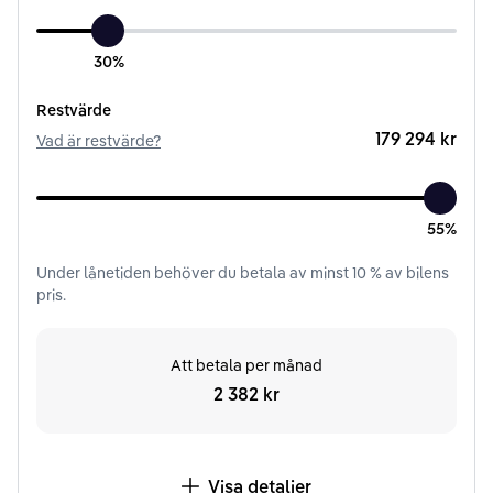
30%
Restvärde
179 294 kr
Vad är restvärde?
55%
Under
lånetiden
behöver du betala av minst
10
% av bilens
pris.
Att betala per månad
2 382 kr
Visa detaljer