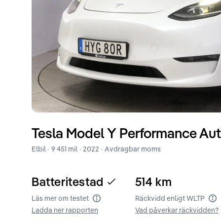
Tesla
Model Y
Performance Aut
Elbil ·
9 451 mil
·
2022
· Avdragbar moms
Batteritestad
514
km
Läs mer om testet
Räckvidd enligt WLTP
Batteritest
Rä
Ladda ner rapporten
Vad påverkar räckvidden?