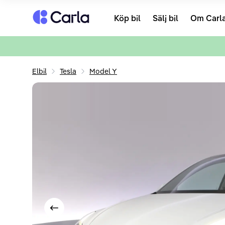
Tillbaka till startsidan
Köp bil
Sälj bil
Om Carl
Elbil
Tesla
Model Y
Visa föregående bild