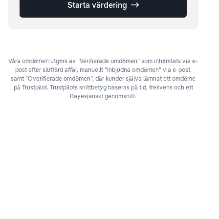
Starta värdering
Våra omdömen utgörs av ”Verifierade omdömen” som inhämtats via e-
post efter slutförd affär, manuellt ”Inbjudna omdömen” via e-post,
samt ”Overifierade omdömen”, där kunder själva lämnat ett omdöme
på Trustpilot. Trustpilots snittbetyg baseras på tid, frekvens och ett
Bayesianskt genomsnitt.