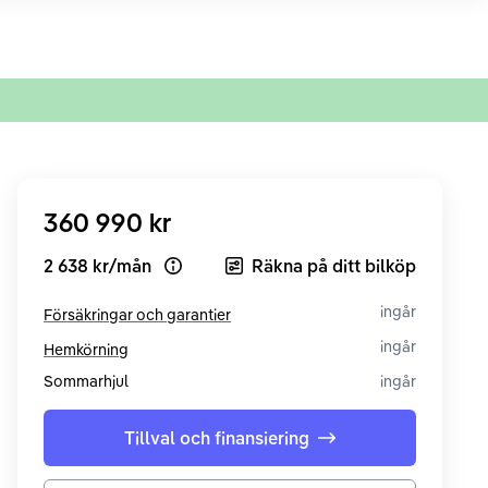
360 990 kr
2 638 kr
/
mån
Räkna på ditt bilköp
Open loan example
ingår
Försäkringar och garantier
ingår
Hemkörning
Sommarhjul
ingår
Tillval och finansiering