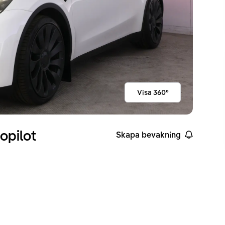
Visa 360°
opilot
Skapa bevakning
ckvidd enligt WLTP