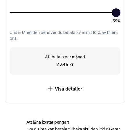
55%
Under
lånetiden
behöver du betala av minst
10
% av bilens
pris.
Att betala per månad
2 346 kr
Visa detaljer
Att låna kostar pengar!
Om du inte kan betala tillbaka skulden i tid riskerar