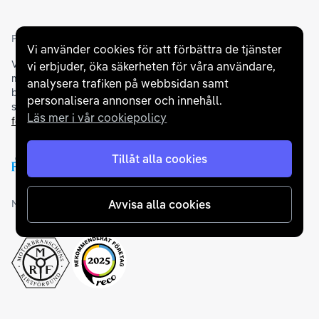
Partners och betallösningar
Vi använder cookies för att förbättra de tjänster
Vi samarbetar med
flertalet banker
för att erbjuda dig bästa
vi erbjuder, öka säkerheten för våra användare,
möjliga finansieringslösning och stödjer en rad olika
analysera trafiken på webbsidan samt
betalningsmetoder. För att du ska känna dig trygg vid ditt köp
personalisera annonser och innehåll.
samarbetar vi med Folksam och AutoConcept gällande
Läs mer i vår cookiepolicy
försäkringar och garantier
.
Tillåt alla cookies
Avvisa alla cookies
Medlemskap och utmärkelser