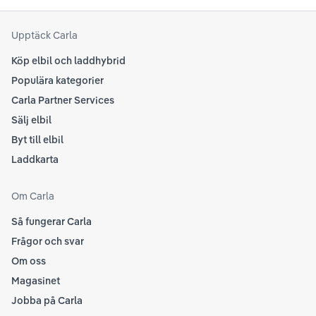
senaste informationen.
att
som
Upptäck Carla
Köp elbil och laddhybrid
Populära kategorier
Carla Partner Services
Sälj elbil
Byt till elbil
Laddkarta
Om Carla
Så fungerar Carla
Frågor och svar
Om oss
Magasinet
Jobba på Carla