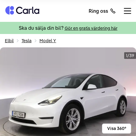
Tillbaka till startsidan
Ring oss
Öppn
Ska du sälja din bil?
Gör en gratis värdering här
Elbil
Tesla
Model Y
1/39
Visa 360°