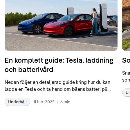
En komplett guide: Tesla, laddning
So
och batterivård
Sna
som
Nedan följer en detaljerad guide kring hur du kan
som
ladda en Tesla och ta hand om bilens batteri på
Un
kör
bästa sätt. Informationen är baserad på Teslas
dat
|
Underhåll
11 feb. 2025
6
min
rekommendationer samt våra egna erfarenheter
se 
kring elbilar. Notera att Tesla ibland uppdaterar
beh
sina rekommendationer, så det kan vara en bra idé
til
att kolla Teslas officiella supportsidor för den
din