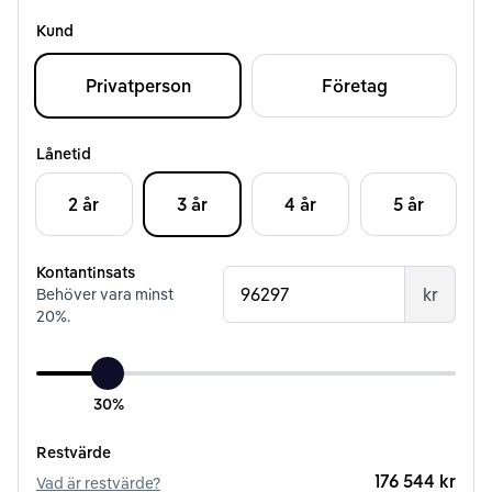
Kund
Privatperson
Företag
Lånetid
2 år
3 år
4 år
5 år
Kontantinsats
kr
Behöver vara minst
20
%.
30%
Restvärde
176 544 kr
Vad är restvärde?