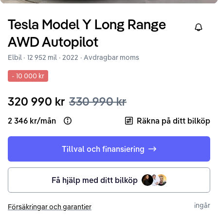
Tesla
Model Y
Long Range
Right
AWD Autopilot
Elbil ·
12 952 mil
·
2022
· Avdragbar moms
-
10 000 kr
320 990 kr
330 990 kr
2 346 kr
/
mån
Räkna på ditt bilköp
Open loan example
Tillval och finansiering
Få hjälp med ditt bilköp
ingår
Försäkringar och garantier