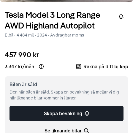
Tesla
Model 3
Long Range
Right
AWD Highland Autopilot
Elbil ·
4 484 mil
·
2024
· Avdragbar moms
457 990 kr
3 347 kr
/
mån
Räkna på ditt bilköp
Open loan example
Bilen är
såld
Den här bilen är såld. Skapa en bevakning så mejlar vi dig
när liknande bilar kommer in i lager.
Skapa bevakning
Se liknande bilar