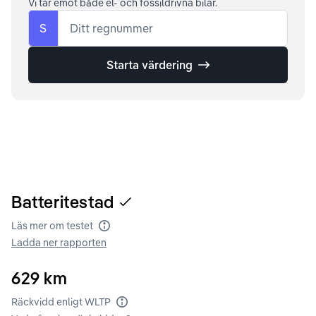
Vi tar emot både el- och fossildrivna bilar.
S
Ditt regnummer
Starta värdering
Batteritestad
Läs mer om testet
Batteritest
Ladda ner rapporten
629
km
Räckvidd enligt WLTP
Räckvidd enligt WLTP