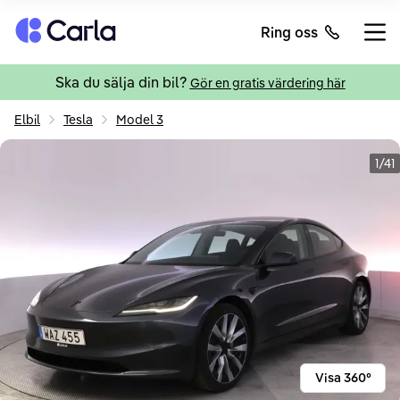
Tillbaka till startsidan
Ring oss
Öppn
Ska du sälja din bil?
Gör en gratis värdering här
Elbil
Tesla
Model 3
1/41
Visa 360°