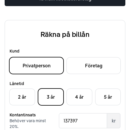
Räkna på billån
Kund
Privatperson
Företag
Lånetid
2 år
3 år
4 år
5 år
Kontantinsats
kr
Behöver vara minst
20
%.