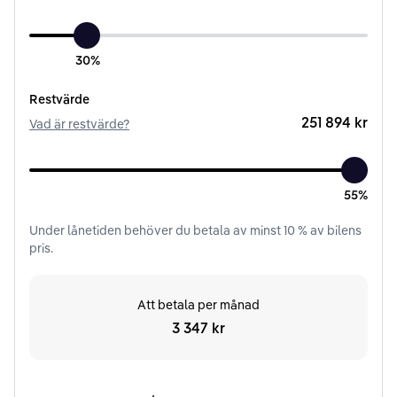
30%
Restvärde
251 894 kr
Vad är restvärde?
55%
Under
lånetiden
behöver du betala av minst
10
% av bilens
pris.
Att betala per månad
3 347 kr