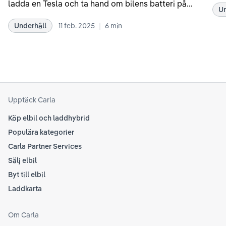
ladda en Tesla och ta hand om bilens batteri på
Un
kör
bästa sätt. Informationen är baserad på Teslas
dat
|
Underhåll
11 feb. 2025
6
min
rekommendationer samt våra egna erfarenheter
se 
kring elbilar. Notera att Tesla ibland uppdaterar
beh
sina rekommendationer, så det kan vara en bra idé
til
att kolla Teslas officiella supportsidor för den
din
senaste informationen.
att
som
Upptäck Carla
Köp elbil och laddhybrid
Populära kategorier
Carla Partner Services
Sälj elbil
Byt till elbil
Laddkarta
Om Carla