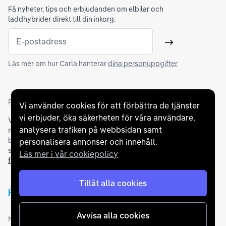
Få nyheter, tips och erbjudanden om elbilar och
laddhybrider direkt till din inkorg.
E-postadress
Skicka
Läs mer om hur Carla hanterar
dina personuppgifter
Partners och betallösningar
Vi använder cookies för att förbättra de tjänster
vi erbjuder, öka säkerheten för våra användare,
Vi samarbetar med
flertalet banker
för att erbjuda dig bästa
analysera trafiken på webbsidan samt
möjliga finansieringslösning och stödjer en rad olika
betalningsmetoder. För att du ska känna dig trygg vid ditt köp
personalisera annonser och innehåll.
samarbetar vi med Folksam och AutoConcept gällande
Läs mer i vår cookiepolicy
försäkringar och garantier
.
Tillåt alla cookies
Avvisa alla cookies
Medlemskap och utmärkelser