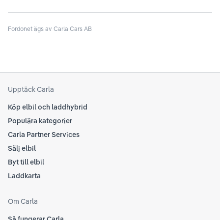
sina rekommendationer, så det kan vara en bra idé
til
att kolla Teslas officiella supportsidor för den
din
senaste informationen.
Fordonet ägs av Carla Cars AB
att
som
Upptäck Carla
Köp elbil och laddhybrid
Populära kategorier
Carla Partner Services
Sälj elbil
Byt till elbil
Laddkarta
Om Carla
Så fungerar Carla