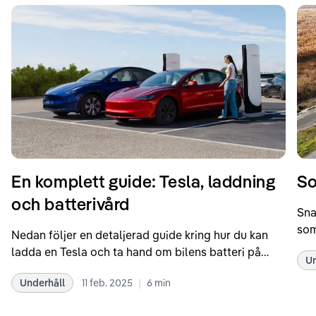
En komplett guide: Tesla, laddning
So
och batterivård
Sna
som
Nedan följer en detaljerad guide kring hur du kan
som
ladda en Tesla och ta hand om bilens batteri på
Un
kör
bästa sätt. Informationen är baserad på Teslas
dat
|
Underhåll
11 feb. 2025
6
min
rekommendationer samt våra egna erfarenheter
se 
kring elbilar. Notera att Tesla ibland uppdaterar
beh