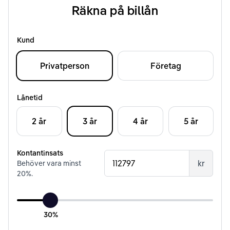
Räkna på billån
Kund
Privatperson
Företag
Lånetid
2 år
3 år
4 år
5 år
Kontantinsats
kr
Behöver vara minst
20
%.
30%