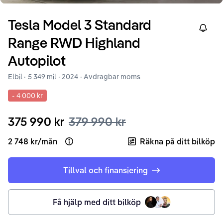
Tesla
Model 3
Standard
Right
Range RWD Highland
Autopilot
Elbil ·
5 349 mil
·
2024
· Avdragbar moms
-
4 000 kr
375 990 kr
379 990 kr
2 748 kr
/
mån
Räkna på ditt bilköp
Open loan example
Tillval och finansiering
Få hjälp med ditt bilköp