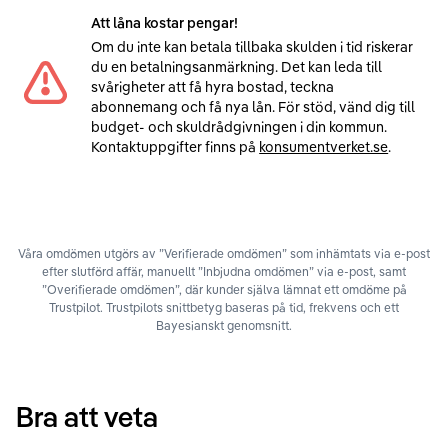
Att låna kostar pengar!
Om du inte kan betala tillbaka skulden i tid riskerar
du en betalningsanmärkning. Det kan leda till
svårigheter att få hyra bostad, teckna
abonnemang och få nya lån. För stöd, vänd dig till
budget- och skuldrådgivningen i din kommun.
Kontaktuppgifter finns på
konsumentverket.se
.
Våra omdömen utgörs av ”Verifierade omdömen” som inhämtats via e-post
efter slutförd affär, manuellt ”Inbjudna omdömen” via e-post, samt
”Overifierade omdömen”, där kunder själva lämnat ett omdöme på
Trustpilot. Trustpilots snittbetyg baseras på tid, frekvens och ett
Bayesianskt genomsnitt.
Bra att veta