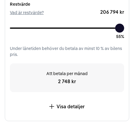
Restvärde
206 794 kr
Vad är restvärde?
55%
Under
lånetiden
behöver du betala av minst
10
% av bilens
pris.
Att betala per månad
2 748 kr
Visa detaljer