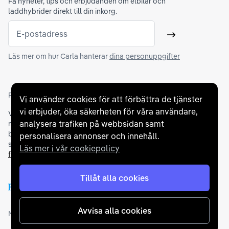
Få nyheter, tips och erbjudanden om elbilar och
laddhybrider direkt till din inkorg.
E-postadress
Skicka
Läs mer om hur Carla hanterar
dina personuppgifter
Partners och betallösningar
Vi använder cookies för att förbättra de tjänster
vi erbjuder, öka säkerheten för våra användare,
Vi samarbetar med
flertalet banker
för att erbjuda dig bästa
analysera trafiken på webbsidan samt
möjliga finansieringslösning och stödjer en rad olika
betalningsmetoder. För att du ska känna dig trygg vid ditt köp
personalisera annonser och innehåll.
samarbetar vi med Folksam och AutoConcept gällande
Läs mer i vår cookiepolicy
försäkringar och garantier
.
Tillåt alla cookies
Avvisa alla cookies
Medlemskap och utmärkelser