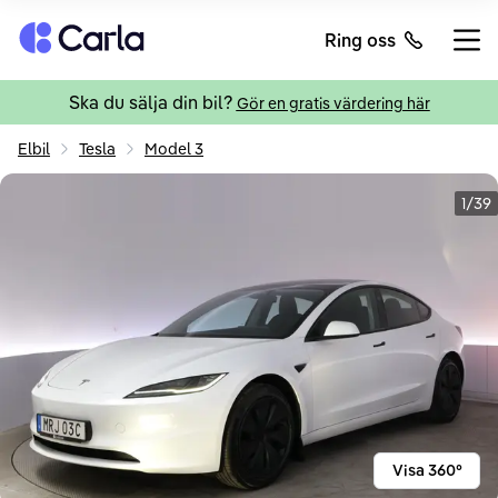
Tillbaka till startsidan
Ring oss
Öppn
Ska du sälja din bil?
Gör en gratis värdering här
Elbil
Tesla
Model 3
1/39
Visa 360°