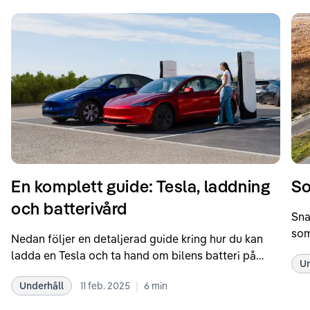
En komplett guide: Tesla, laddning
So
och batterivård
Sna
som
Nedan följer en detaljerad guide kring hur du kan
som
ladda en Tesla och ta hand om bilens batteri på
Un
kör
bästa sätt. Informationen är baserad på Teslas
dat
|
Underhåll
11 feb. 2025
6
min
rekommendationer samt våra egna erfarenheter
se 
kring elbilar. Notera att Tesla ibland uppdaterar