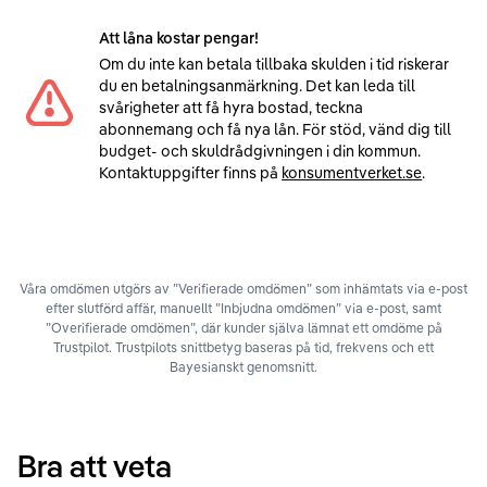
Att låna kostar pengar!
Om du inte kan betala tillbaka skulden i tid riskerar
du en betalningsanmärkning. Det kan leda till
svårigheter att få hyra bostad, teckna
abonnemang och få nya lån. För stöd, vänd dig till
budget- och skuldrådgivningen i din kommun.
Kontaktuppgifter finns på
konsumentverket.se
.
Våra omdömen utgörs av ”Verifierade omdömen” som inhämtats via e-post
efter slutförd affär, manuellt ”Inbjudna omdömen” via e-post, samt
”Overifierade omdömen”, där kunder själva lämnat ett omdöme på
Trustpilot. Trustpilots snittbetyg baseras på tid, frekvens och ett
Bayesianskt genomsnitt.
Bra att veta