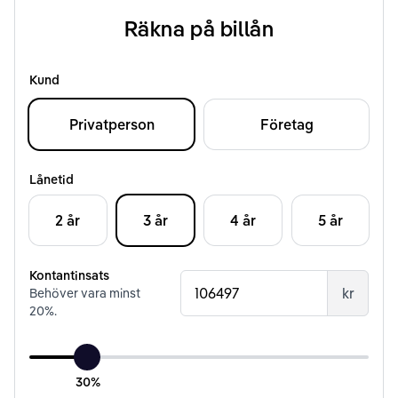
Räkna på billån
Kund
Privatperson
Företag
Lånetid
2 år
3 år
4 år
5 år
Kontantinsats
kr
Behöver vara minst
20
%.
30%