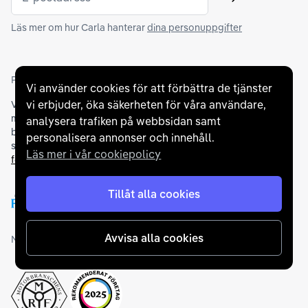
Skicka
Läs mer om hur Carla hanterar
dina personuppgifter
Partners och betallösningar
Vi använder cookies för att förbättra de tjänster
vi erbjuder, öka säkerheten för våra användare,
Vi samarbetar med
flertalet banker
för att erbjuda dig bästa
möjliga finansieringslösning och stödjer en rad olika
analysera trafiken på webbsidan samt
betalningsmetoder. För att du ska känna dig trygg vid ditt köp
personalisera annonser och innehåll.
samarbetar vi med Folksam och AutoConcept gällande
Läs mer i vår cookiepolicy
försäkringar och garantier
.
Tillåt alla cookies
Avvisa alla cookies
Medlemskap och utmärkelser