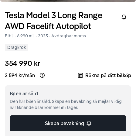
Tesla
Model 3
Long Range
Right
AWD Facelift Autopilot
Elbil ·
6 990 mil
·
2023
· Avdragbar moms
Dragkrok
354 990 kr
2 594 kr
/
mån
Räkna på ditt bilköp
Open loan example
Bilen är
såld
Den här bilen är såld. Skapa en bevakning så mejlar vi dig
när liknande bilar kommer in i lager.
Skapa bevakning