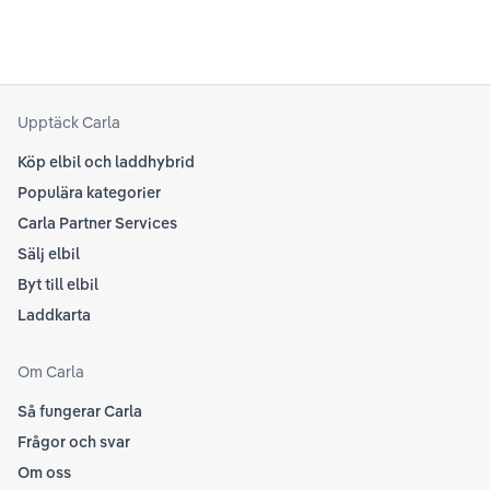
beh
sina rekommendationer, så det kan vara en bra idé
til
att kolla Teslas officiella supportsidor för den
din
senaste informationen.
att
som
Upptäck Carla
Köp elbil och laddhybrid
Populära kategorier
Carla Partner Services
Sälj elbil
Byt till elbil
Laddkarta
Om Carla
Så fungerar Carla
Frågor och svar
Om oss