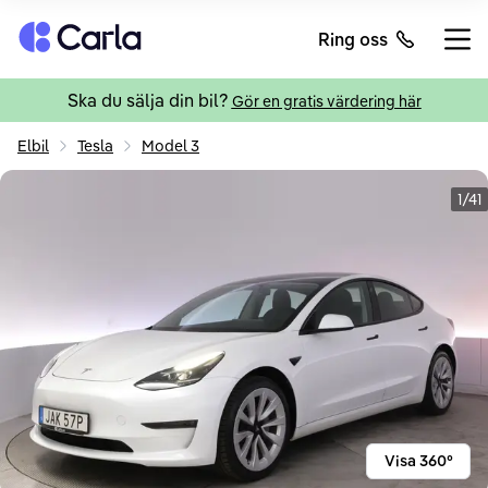
Tillbaka till startsidan
Ring oss
Öppn
Ska du sälja din bil?
Gör en gratis värdering här
Elbil
Tesla
Model 3
1/41
Visa 360°