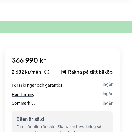
366 990 kr
2 682 kr
/
mån
Räkna på ditt bilköp
Open loan example
ingår
Försäkringar och garantier
ingår
Hemkörning
Sommarhjul
ingår
Bilen är
såld
Den här bilen är såld. Skapa en bevakning så