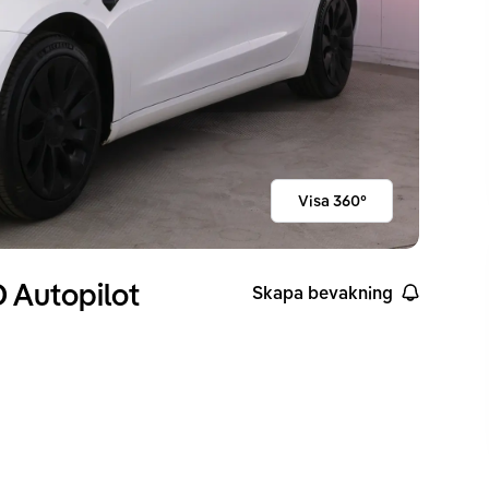
Visa 360°
 Autopilot
Skapa bevakning
ckvidd enligt WLTP