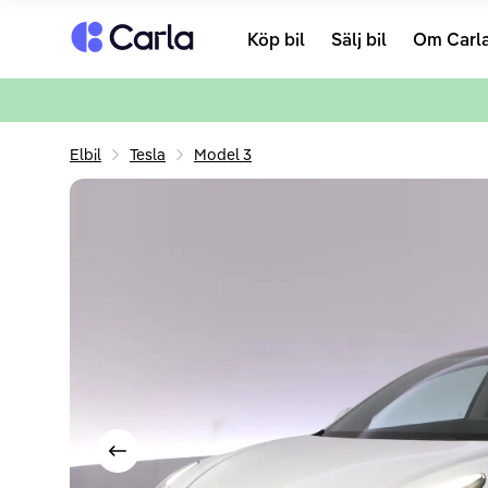
Tillbaka till startsidan
Köp bil
Sälj bil
Om Carl
Elbil
Tesla
Model 3
Visa föregående bild