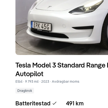
Tesla
Model 3
Standard Range F
Autopilot
Elbil ·
9 793 mil
·
2023
· Avdragbar moms
Dragkrok
Batteritestad
491
km