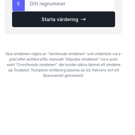
S
Ditt regnummer
Starta värdering
Våra omdömen utgörs av ”Verifierade omdömen” som inhämtats via e-
post efter slutförd affär, manuellt ”Inbjudna omdömen” via e-post,
samt ”Overifierade omdömen”, där kunder själva lämnat ett omdöme
på Trustpilot. Trustpilots snittbetyg baseras på tid, frekvens och ett
Bayesianskt genomsnitt.