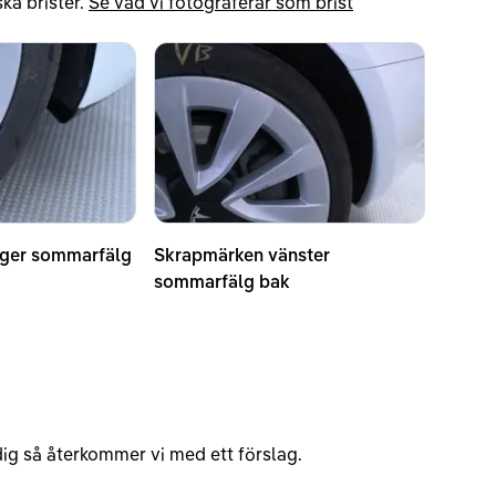
ka brister.
Se vad vi fotograferar som brist
ger sommarfälg
Skrapmärken vänster
sommarfälg bak
v dig så återkommer vi med ett förslag.