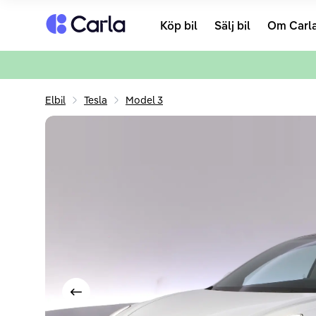
Tillbaka till startsidan
Köp bil
Sälj bil
Om Carl
Elbil
Tesla
Model 3
Visa föregående bild