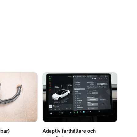
ckvidd enligt WLTP
bar)
Adaptiv farthållare och