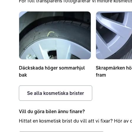
För full transparens fotograferar vi mindre kosmetis
Däckskada höger sommarhjul
Skrapmärken hö
bak
fram
Se alla kosmetiska brister
Vill du göra bilen ännu finare?
Hittat en kosmetisk brist du vill att vi fixar? Hör a