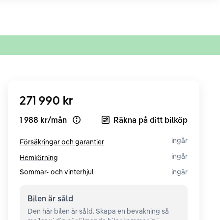
271 990 kr
1 988 kr
/
mån
Räkna på ditt bilköp
Open loan example
ingår
Försäkringar och garantier
ingår
Hemkörning
Sommar- och vinterhjul
ingår
Bilen är
såld
Den här bilen är såld. Skapa en bevakning så