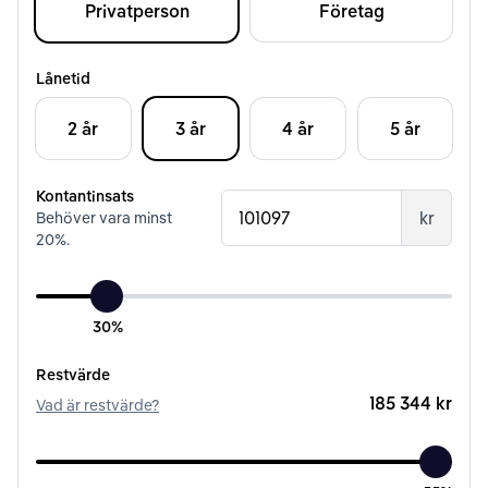
Privatperson
Företag
Lånetid
2 år
3 år
4 år
5 år
Kontantinsats
kr
Behöver vara minst
20
%.
30%
Restvärde
185 344 kr
Vad är restvärde?