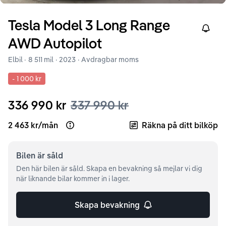
Tesla
Model 3
Long Range
Right
AWD Autopilot
Elbil ·
8 511 mil
·
2023
· Avdragbar moms
-
1 000 kr
336 990 kr
337 990 kr
2 463 kr
/
mån
Räkna på ditt bilköp
Open loan example
Bilen är
såld
Den här bilen är såld. Skapa en bevakning så mejlar vi dig
när liknande bilar kommer in i lager.
Skapa bevakning