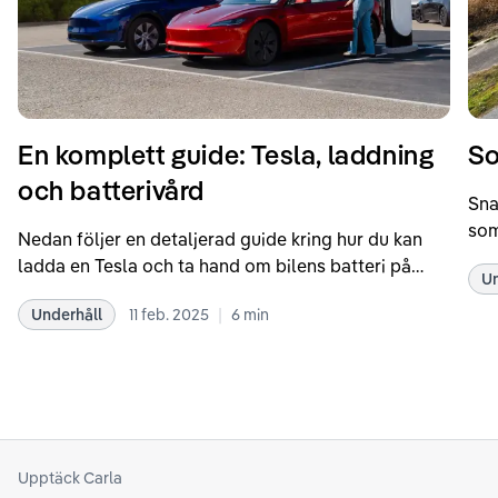
En komplett guide: Tesla, laddning
So
och batterivård
Sna
som
Nedan följer en detaljerad guide kring hur du kan
som
ladda en Tesla och ta hand om bilens batteri på
Un
kör
bästa sätt. Informationen är baserad på Teslas
dat
|
Underhåll
11 feb. 2025
6
min
rekommendationer samt våra egna erfarenheter
se 
kring elbilar. Notera att Tesla ibland uppdaterar
beh
sina rekommendationer, så det kan vara en bra idé
til
att kolla Teslas officiella supportsidor för den
din
senaste informationen.
att
som
Upptäck Carla