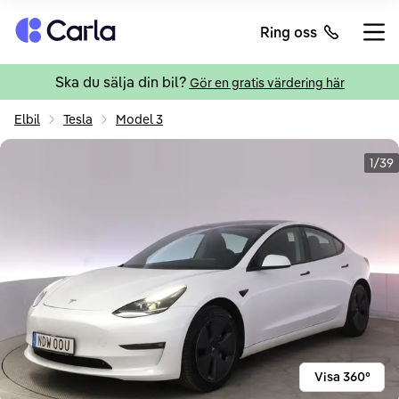
Tillbaka till startsidan
Ring oss
Öppn
Ska du sälja din bil?
Gör en gratis värdering här
Elbil
Tesla
Model 3
1/39
Visa 360°