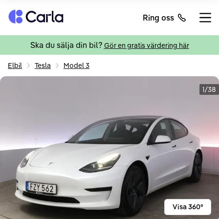
Tillbaka till startsidan
Ring oss
Öppn
Ska du sälja din bil?
Gör en gratis värdering här
Elbil
Tesla
Model 3
1/38
Visa 360°