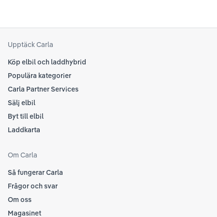
til
att kolla Teslas officiella supportsidor för den
din
senaste informationen.
att
som
Upptäck Carla
Köp elbil och laddhybrid
Populära kategorier
Carla Partner Services
Sälj elbil
Byt till elbil
Laddkarta
Om Carla
Så fungerar Carla
Frågor och svar
Om oss
Magasinet