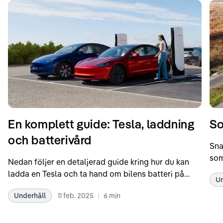
En komplett guide: Tesla, laddning
So
och batterivård
Sna
som
Nedan följer en detaljerad guide kring hur du kan
som
ladda en Tesla och ta hand om bilens batteri på
Un
kör
bästa sätt. Informationen är baserad på Teslas
dat
|
Underhåll
11 feb. 2025
6
min
rekommendationer samt våra egna erfarenheter
se 
kring elbilar. Notera att Tesla ibland uppdaterar
beh
sina rekommendationer, så det kan vara en bra idé