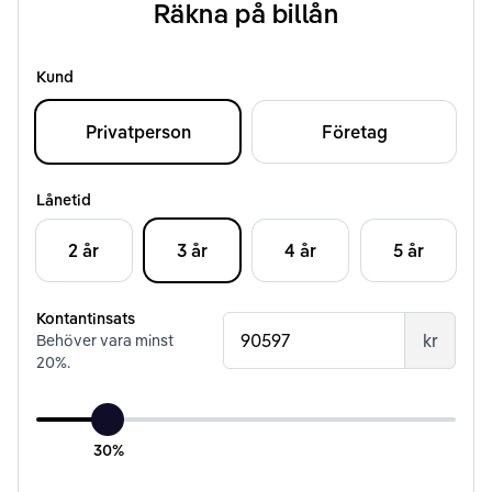
Räkna på billån
Kund
Privatperson
Företag
Lånetid
2 år
3 år
4 år
5 år
Kontantinsats
kr
Behöver vara minst
20
%.
30%