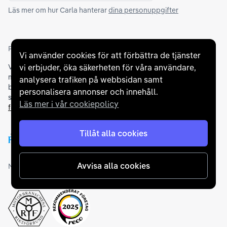
Läs mer om hur Carla hanterar
dina personuppgifter
Partners och betallösningar
Vi använder cookies för att förbättra de tjänster
vi erbjuder, öka säkerheten för våra användare,
Vi samarbetar med
flertalet banker
för att erbjuda dig bästa
möjliga finansieringslösning och stödjer en rad olika
analysera trafiken på webbsidan samt
betalningsmetoder. För att du ska känna dig trygg vid ditt köp
personalisera annonser och innehåll.
samarbetar vi med Folksam och AutoConcept gällande
Läs mer i vår cookiepolicy
försäkringar och garantier
.
Tillåt alla cookies
Avvisa alla cookies
Medlemskap och utmärkelser