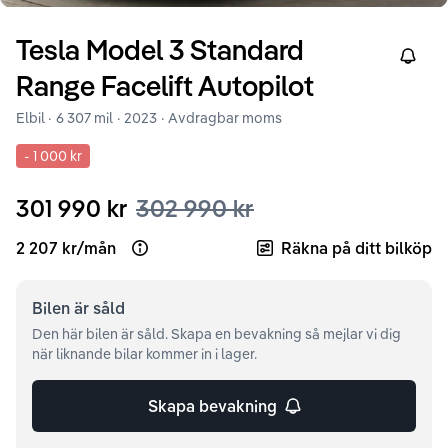
Tesla
Model 3
Standard
Right
Range Facelift Autopilot
Elbil ·
6 307 mil
·
2023
· Avdragbar moms
-
1 000 kr
301 990 kr
302 990 kr
2 207 kr
/
mån
Räkna på ditt bilköp
Open loan example
Bilen är
såld
Den här bilen är såld. Skapa en bevakning så mejlar vi dig
när liknande bilar kommer in i lager.
Skapa bevakning